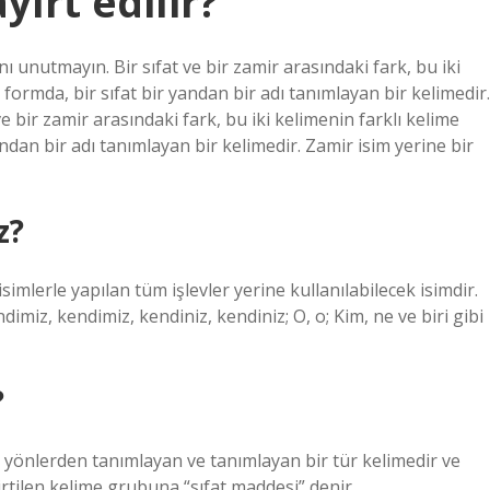
yırt edilir?
nı unutmayın. Bir sıfat ve bir zamir arasındaki fark, bu iki
 formda, bir sıfat bir yandan bir adı tanımlayan bir kelimedir.
ve bir zamir arasındaki fark, bu iki kelimenin farklı kelime
andan bir adı tanımlayan bir kelimedir. Zamir isim yerine bir
z?
isimlerle yapılan tüm işlevler yerine kullanılabilecek isimdir.
imiz, kendimiz, kendiniz, kendiniz; O, o; Kim, ne ve biri gibi
?
rklı yönlerden tanımlayan ve tanımlayan bir tür kelimedir ve
irtilen kelime grubuna “sıfat maddesi” denir.