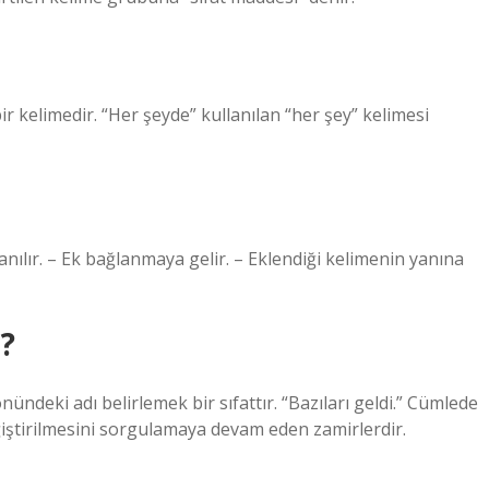
bir kelimedir. “Her şeyde” kullanılan “her şey” kelimesi
lanılır. – Ek bağlanmaya gelir. – Eklendiği kelimenin yanına
i?
önündeki adı belirlemek bir sıfattır. “Bazıları geldi.” Cümlede
değiştirilmesini sorgulamaya devam eden zamirlerdir.