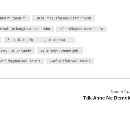
 sıfat mı zamir mi
Bu kelimesi sıfat mıdır zamir midir
ulmak için hangi sorular sorulur
Sıfat olduğunu nasıl anlarız
Zamir bulmak için hangi sorular sorulur
 nedir örnek cümle
Zamir neyin önüne gelir
rf olduğunu nasıl anlarız
Zarf ve sıfatı nasıl ayırırız
Sonraki Yaz
Tdk Anne Ne Deme