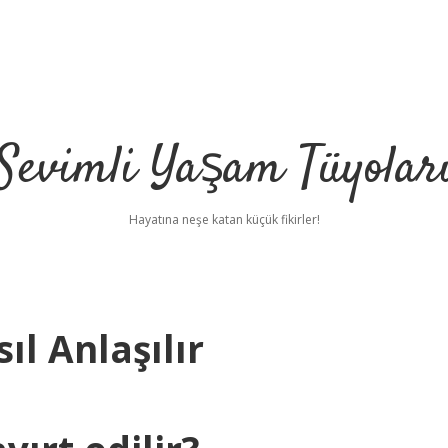
Sevimli Yaşam Tüyolar
Hayatına neşe katan küçük fikirler!
ıl Anlaşılır