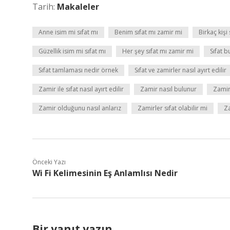
Tarih:
Makaleler
Anne isim mi sıfat mı
Benim sıfat mı zamir mi
Birkaç kişi
Güzellik isim mi sıfat mı
Her şey sıfat mı zamir mi
Sıfat b
Sıfat tamlaması nedir örnek
Sıfat ve zamirler nasıl ayırt edilir
Zamir ile sıfat nasıl ayırt edilir
Zamir nasıl bulunur
Zamir
Zamir olduğunu nasıl anlarız
Zamirler sıfat olabilir mi
Za
Önceki Yazı
Wi Fi Kelimesinin Eş Anlamlısı Nedir
Bir yanıt yazın