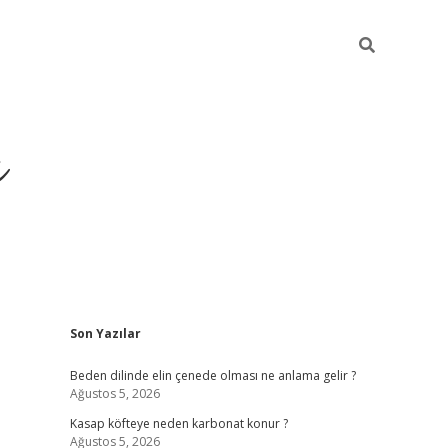
ı
Sidebar
Son Yazılar
betci
Beden dilinde elin çenede olması ne anlama gelir ?
Ağustos 5, 2026
Kasap köfteye neden karbonat konur ?
Ağustos 5, 2026