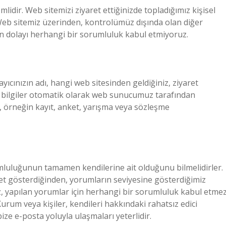
nemlidir. Web sitemizi ziyaret ettiğinizde topladığımız kişisel
 Web sitemiz üzerinden, kontrolümüz dışında olan diğer
ikten dolayı herhangi bir sorumluluk kabul etmiyoruz.
ayıcınızın adı, hangi web sitesinden geldiğiniz, ziyaret
gibi bilgiler otomatik olarak web sunucumuz tarafından
ile, örneğin kayıt, anket, yarışma veya sözleşme
umluluğunun tamamen kendilerine ait olduğunu bilmelidirler.
yet gösterdiğinden, yorumların seviyesine gösterdiğimiz
iz, yapılan yorumlar için herhangi bir sorumluluk kabul etmez
urum veya kişiler, kendileri hakkındaki rahatsız edici
bize e-posta yoluyla ulaşmaları yeterlidir.