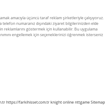
lamak amacıyla üçüncü taraf reklam şirketleriyle çalışıyoruz.
ya telefon numaranız dışındaki ziyaret bilgilerinizden elde
erin reklamlarını göstermek için kullanabilir. Bu uygulama
lanımını engellemek için seçeneklerinizi öğrenmek isterseniz
m.tr
https://farkihisset.com.tr
knight online
nttgame
Sitemap