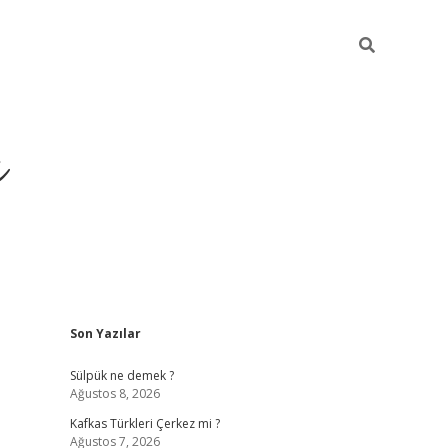
ı
Sidebar
Son Yazılar
betci
Sülpük ne demek ?
Ağustos 8, 2026
Kafkas Türkleri Çerkez mi ?
Ağustos 7, 2026