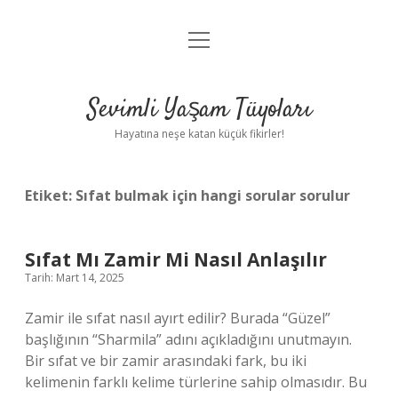
menüyü
Anasayfa
aç
Gizlilik Politikası
Sevimli Yaşam Tüyoları
Yasal Uyarı
Hayatına neşe katan küçük fikirler!
Hakkımızda
Etiket:
Sıfat bulmak için hangi sorular sorulur
Sıfat Mı Zamir Mi Nasıl Anlaşılır
Tarih: Mart 14, 2025
Zamir ile sıfat nasıl ayırt edilir? Burada “Güzel”
başlığının “Sharmila” adını açıkladığını unutmayın.
Bir sıfat ve bir zamir arasındaki fark, bu iki
kelimenin farklı kelime türlerine sahip olmasıdır. Bu