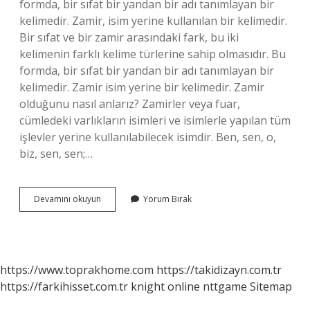
formda, bir sıfat bir yandan bir adı tanımlayan bir
kelimedir. Zamir, isim yerine kullanılan bir kelimedir.
Bir sıfat ve bir zamir arasındaki fark, bu iki
kelimenin farklı kelime türlerine sahip olmasıdır. Bu
formda, bir sıfat bir yandan bir adı tanımlayan bir
kelimedir. Zamir isim yerine bir kelimedir. Zamir
olduğunu nasıl anlarız? Zamirler veya fuar,
cümledeki varlıkların isimleri ve isimlerle yapılan tüm
işlevler yerine kullanılabilecek isimdir. Ben, sen, o,
biz, sen, sen;…
Sıfat
Devamını okuyun
Yorum Bırak
Mı
Zamir
Mi
Nasıl
Anlaşılır
https://www.toprakhome.com
https://takidizayn.com.tr
https://farkihisset.com.tr
knight online
nttgame
Sitemap