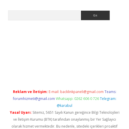
Arama
etci
Reklam ve İletişim:
E-mail:
backlinkpaneli@gmail.com
Teams:
forumhizmeti@gmail.com
Whatsapp: 0262 606 0 726
Telegram:
@karabul
Yasal Uyarı:
Sitemiz, 5651 Sayılı Kanun gereğince Bilgi Teknolojileri
ve İletişim Kurumu (BTK) tarafından onaylanmış bir Yer Sağlayıcı
olarak hizmet vermektedir. Bu nedenle, sitedeki içerikleri proaktif