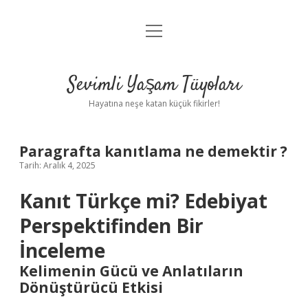
menüyü
Anasayfa
aç
Gizlilik Politikası
Sevimli Yaşam Tüyoları
Yasal Uyarı
Hayatına neşe katan küçük fikirler!
Hakkımızda
Paragrafta kanıtlama ne demektir ?
Tarih: Aralık 4, 2025
Kanıt Türkçe mi? Edebiyat
Perspektifinden Bir
İnceleme
Kelimenin Gücü ve Anlatıların
Dönüştürücü Etkisi