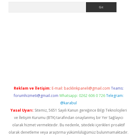
Arama
betci
Reklam ve İletişim:
E-mail:
backlinkpaneli@gmail.com
Teams:
forumhizmeti@gmail.com
Whatsapp: 0262 606 0 726
Telegram:
@karabul
Yasal Uyarı:
Sitemiz, 5651 Sayılı Kanun gereğince Bilgi Teknolojileri
ve İletişim Kurumu (BTK) tarafından onaylanmış bir Yer Sağlayıcı
olarak hizmet vermektedir. Bu nedenle, sitedeki içerikleri proaktif
olarak denetleme veya araştırma yükümlülüğümüz bulunmamaktadır.