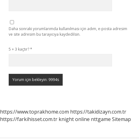
Daha sonraki yorumlarımda kullanılması için adım, e-posta adresim
ve site adresim bu tarayıcıya kaydedilsin.
5 + 3 kaçtır?
*
https://www.toprakhome.com
https://takidizayn.com.tr
https://farkihisset.com.tr
knight online
nttgame
Sitemap