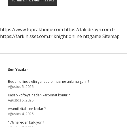
https://www.toprakhome.com
https://takidizayn.com.tr
https://farkihisset.com.tr
knight online
nttgame
Sitemap
Sidebar
Son Yazılar
Beden dilinde elin çenede olması ne anlama gelir ?
Ağustos 5, 2026
Kasap köfteye neden karbonat konur ?
Ağustos 5, 2026
Avamil kitabı ne kadar ?
Ağustos 4, 2026
176 nereden kalkıyor ?