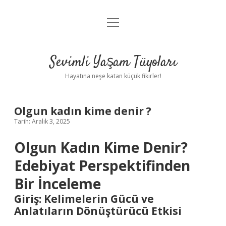
menüyü
Anasayfa
aç
Gizlilik Politikası
Sevimli Yaşam Tüyoları
Yasal Uyarı
Hayatına neşe katan küçük fikirler!
Hakkımızda
Olgun kadın kime denir ?
Tarih: Aralık 3, 2025
Olgun Kadın Kime Denir?
Edebiyat Perspektifinden
Bir İnceleme
Giriş: Kelimelerin Gücü ve
Anlatıların Dönüştürücü Etkisi