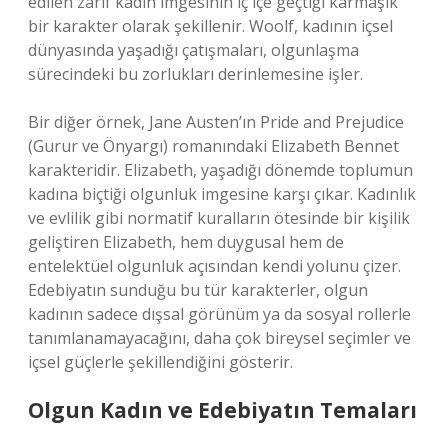
edilen zarif kadın imgesinin iç içe geçtiği karmaşık
bir karakter olarak şekillenir. Woolf, kadının içsel
dünyasında yaşadığı çatışmaları, olgunlaşma
sürecindeki bu zorlukları derinlemesine işler.
Bir diğer örnek, Jane Austen’ın Pride and Prejudice
(Gurur ve Önyargı) romanındaki Elizabeth Bennet
karakteridir. Elizabeth, yaşadığı dönemde toplumun
kadına biçtiği olgunluk imgesine karşı çıkar. Kadınlık
ve evlilik gibi normatif kuralların ötesinde bir kişilik
geliştiren Elizabeth, hem duygusal hem de
entelektüel olgunluk açısından kendi yolunu çizer.
Edebiyatın sunduğu bu tür karakterler, olgun
kadının sadece dışsal görünüm ya da sosyal rollerle
tanımlanamayacağını, daha çok bireysel seçimler ve
içsel güçlerle şekillendiğini gösterir.
Olgun Kadın ve Edebiyatın Temaları