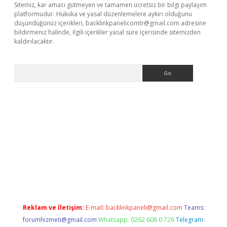
Sitemiz, kar amacı gütmeyen ve tamamen ücretsiz bir bilgi paylaşım
platformudur. Hukuka ve yasal düzenlemelere aykırı olduğunu
düşündüğünüz içerikleri,
backlinkpanelicomtr@gmail.com
adresine
bildirmeniz halinde, ilgili içerikler yasal süre içerisinde sitemizden
kaldırılacaktır.
Arama
tci
Reklam ve İletişim:
E-mail:
backlinkpaneli@gmail.com
Teams:
forumhizmeti@gmail.com
Whatsapp: 0262 606 0 726
Telegram: