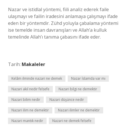
Nazar ve istidlal yöntemi, fiili analiz ederek faile
ulaşmayı ve failin iradesini anlamaya çalışmayı ifade
eden bir yöntemdir. Zühd yoluyla çabalama yöntemi
ise temelde insan davranışları ve Allah’a kulluk
temelinde Allah’ı tanıma çabasını ifade eder.
Tarih:
Makaleler
Kelâm ilminde nazari ne demek
Nazar İslamda var mı
Nazari akıl nedir felsefe
Nazari bilgi ne demektir
Nazari bilim nedir
Nazari düşünce nedir
Nazari ilim ne demektir
Nazari ilimler ne demektir
Nazari mantık nedir
Nazari ne demek felsefe