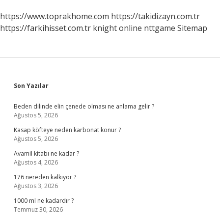
https://www.toprakhome.com
https://takidizayn.com.tr
https://farkihisset.com.tr
knight online
nttgame
Sitemap
Sidebar
Son Yazılar
Beden dilinde elin çenede olması ne anlama gelir ?
Ağustos 5, 2026
Kasap köfteye neden karbonat konur ?
Ağustos 5, 2026
Avamil kitabı ne kadar ?
Ağustos 4, 2026
176 nereden kalkıyor ?
Ağustos 3, 2026
1000 ml ne kadardır ?
Temmuz 30, 2026