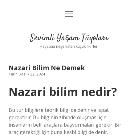
menüyü
Anasayfa
aç
Gizlilik Politikası
Sevimli Yaşam Tüyoları
Yasal Uyarı
Hayatına neşe katan küçük fikirler!
Hakkımızda
Nazari Bilim Ne Demek
Tarih: Aralık 22, 2024
Nazari bilim nedir?
Bu tür bilgilere teorik bilgi de denir ve ispat
gerektirir. Bu bilginin zihinde oluşması için
insanların belli araçlara başvurmaları gerekir. Bir
araç gerektiği için buna kesbî bilgi de denir.