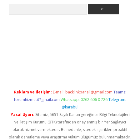
Arama
etci
Reklam ve İletişim:
E-mail:
backlinkpaneli@gmail.com
Teams:
forumhizmeti@gmail.com
Whatsapp: 0262 606 0 726
Telegram:
@karabul
Yasal Uyarı:
Sitemiz, 5651 Sayılı Kanun gereğince Bilgi Teknolojileri
ve İletişim Kurumu (BTK) tarafından onaylanmış bir Yer Sağlayıcı
olarak hizmet vermektedir. Bu nedenle, sitedeki içerikleri proaktif
olarak denetleme veya araştırma yükümlülüğümüz bulunmamaktadır.