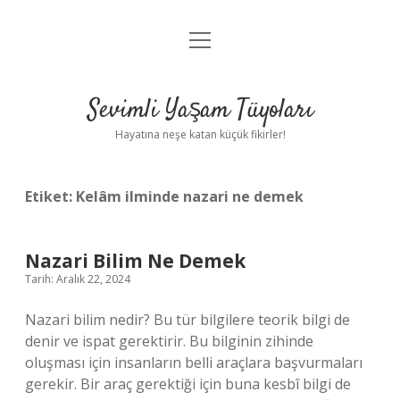
menüyü
Anasayfa
aç
Gizlilik Politikası
Sevimli Yaşam Tüyoları
Yasal Uyarı
Hayatına neşe katan küçük fikirler!
Hakkımızda
Etiket:
Kelâm ilminde nazari ne demek
Nazari Bilim Ne Demek
Tarih: Aralık 22, 2024
Nazari bilim nedir? Bu tür bilgilere teorik bilgi de
denir ve ispat gerektirir. Bu bilginin zihinde
oluşması için insanların belli araçlara başvurmaları
gerekir. Bir araç gerektiği için buna kesbî bilgi de