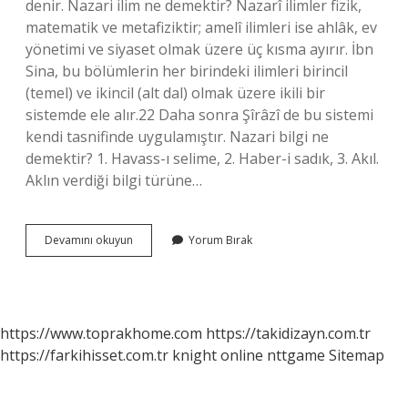
denir. Nazari ilim ne demektir? Nazarî ilimler fizik,
matematik ve metafiziktir; amelî ilimleri ise ahlâk, ev
yönetimi ve siyaset olmak üzere üç kısma ayırır. İbn
Sina, bu bölümlerin her birindeki ilimleri birincil
(temel) ve ikincil (alt dal) olmak üzere ikili bir
sistemde ele alır.22 Daha sonra Şîrâzî de bu sistemi
kendi tasnifinde uygulamıştır. Nazari bilgi ne
demektir? 1. Havass-ı selime, 2. Haber-i sadık, 3. Akıl.
Aklın verdiği bilgi türüne…
Nazari
Devamını okuyun
Yorum Bırak
Bilim
Ne
Demek
https://www.toprakhome.com
https://takidizayn.com.tr
https://farkihisset.com.tr
knight online
nttgame
Sitemap