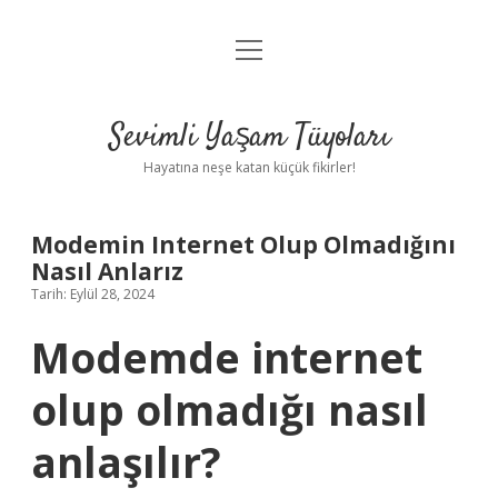
menüyü
Anasayfa
aç
Gizlilik Politikası
Sevimli Yaşam Tüyoları
Yasal Uyarı
Hayatına neşe katan küçük fikirler!
Hakkımızda
Modemin Internet Olup Olmadığını
Nasıl Anlarız
Tarih: Eylül 28, 2024
Modemde internet
olup olmadığı nasıl
anlaşılır?