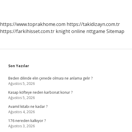
https://www.toprakhome.com
https://takidizayn.com.tr
https://farkihisset.com.tr
knight online
nttgame
Sitemap
Sidebar
Son Yazılar
Beden dilinde elin çenede olması ne anlama gelir ?
Ağustos 5, 2026
Kasap köfteye neden karbonat konur ?
Ağustos 5, 2026
Avamil kitabı ne kadar ?
Ağustos 4, 2026
176 nereden kalkıyor ?
Ağustos 3, 2026