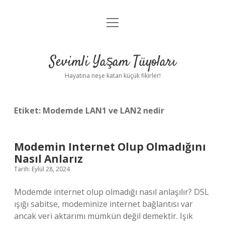
menüyü
Anasayfa
aç
Gizlilik Politikası
Sevimli Yaşam Tüyoları
Yasal Uyarı
Hayatına neşe katan küçük fikirler!
Hakkımızda
Etiket:
Modemde LAN1 ve LAN2 nedir
Modemin Internet Olup Olmadığını
Nasıl Anlarız
Tarih: Eylül 28, 2024
Modemde internet olup olmadığı nasıl anlaşılır? DSL
ışığı sabitse, modeminize internet bağlantısı var
ancak veri aktarımı mümkün değil demektir. Işık