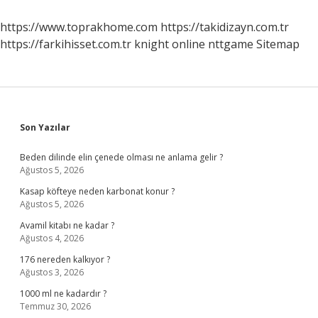
Nasıl
Anlarız
https://www.toprakhome.com
https://takidizayn.com.tr
https://farkihisset.com.tr
knight online
nttgame
Sitemap
Sidebar
Son Yazılar
Beden dilinde elin çenede olması ne anlama gelir ?
Ağustos 5, 2026
Kasap köfteye neden karbonat konur ?
Ağustos 5, 2026
Avamil kitabı ne kadar ?
Ağustos 4, 2026
176 nereden kalkıyor ?
Ağustos 3, 2026
1000 ml ne kadardır ?
Temmuz 30, 2026