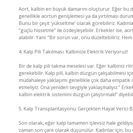
Aort, kalbin en büyük damarını oluşturur. Eğer bu da
genellikle aortun genişlemesi ya da yırtılması durum
Bunu bir çeşit ‘yükseltme’ olarak görebiliriz. Kadın
“güçlü hissetme” ile özdeşleşebilir. Erkekler ise, aor
alabilir. Yani: “Bir sorun var, onu düzeltebiliriz. 
4. Kalp Pili Takılması: Kalbinize Elektrik Veriyoruz!
Bir de kalp pili takma meselesi var. Eğer kalbiniz r
gerekebilir. Kalp pili, kalbin düzgün çalışabilmesi içi
müdahaleye yaklaşımı genellikle çok daha empatik ol
etmeliyiz. Ona yeniden sevgiyle yaklaşmalıyız.” Er
kalbin elektrik sistemini düzgün çalıştırmak!” diyebil
5. Kalp Transplantasyonu: Gerçekten Hayat Verici B
Son olarak, eğer kalp tamamen işlevsiz hale geldiyse,
zaman son çare olarak düşünülür. Kadınlar için, bu e