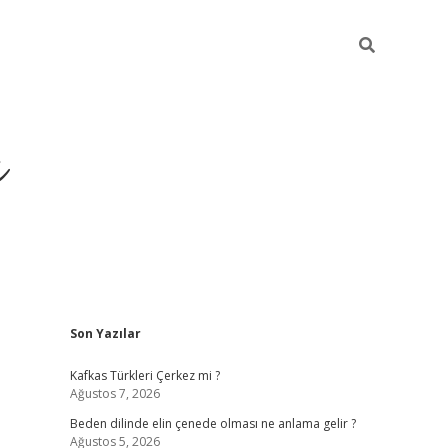
ı
Sidebar
Son Yazılar
betci
Kafkas Türkleri Çerkez mi ?
Ağustos 7, 2026
Beden dilinde elin çenede olması ne anlama gelir ?
Ağustos 5, 2026