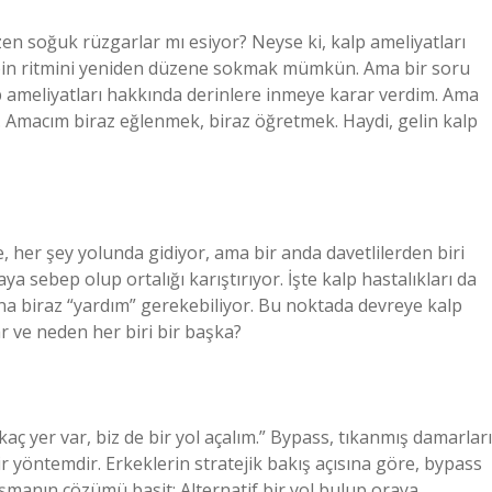
en soğuk rüzgarlar mı esiyor? Neyse ki, kalp ameliyatları
bin ritmini yeniden düzene sokmak mümkün. Ama bir soru
lp ameliyatları hakkında derinlere inmeye karar verdim. Ama
. Amacım biraz eğlenmek, biraz öğretmek. Haydi, gelin kalp
e, her şey yolunda gidiyor, ama bir anda davetlilerden biri
ya sebep olup ortalığı karıştırıyor. İşte kalp hastalıkları da
na biraz “yardım” gerekebiliyor. Bu noktada devreye kalp
ar ve neden her biri bir başka?
kaç yer var, biz de bir yol açalım.” Bypass, tıkanmış damarları
ir yöntemdir. Erkeklerin stratejik bakış açısına göre, bypass
ğı aşmanın çözümü basit: Alternatif bir yol bulup oraya