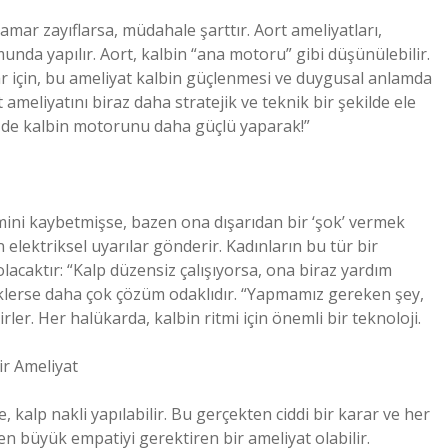
mar zayıflarsa, müdahale şarttır. Aort ameliyatları,
unda yapılır. Aort, kalbin “ana motoru” gibi düşünülebilir.
lar için, bu ameliyat kalbin güçlenmesi ve duygusal anlamda
t ameliyatını biraz daha stratejik ve teknik bir şekilde ele
Hem de kalbin motorunu daha güçlü yaparak!”
itmini kaybetmişse, bazen ona dışarıdan bir ‘şok’ vermek
n elektriksel uyarılar gönderir. Kadınların bu tür bir
acaktır: “Kalp düzensiz çalışıyorsa, ona biraz yardım
keklerse daha çok çözüm odaklıdır. “Yapmamız gereken şey,
irler. Her halükarda, kalbin ritmi için önemli bir teknoloji.
ir Ameliyat
 kalp nakli yapılabilir. Bu gerçekten ciddi bir karar ve her
n büyük empatiyi gerektiren bir ameliyat olabilir.