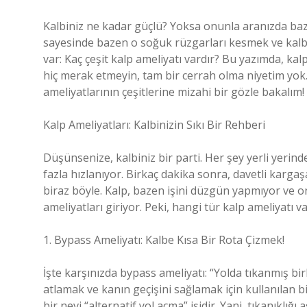
Kalbiniz ne kadar güçlü? Yoksa onunla aranızda baz
sayesinde bazen o soğuk rüzgarları kesmek ve kal
var: Kaç çeşit kalp ameliyatı vardır? Bu yazımda, ka
hiç merak etmeyin, tam bir cerrah olma niyetim yok
ameliyatlarının çeşitlerine mizahi bir gözle bakalım!
Kalp Ameliyatları: Kalbinizin Sıkı Bir Rehberi
Düşünsenize, kalbiniz bir parti. Her şey yerli yerind
fazla hızlanıyor. Birkaç dakika sonra, davetli kargaşa
biraz böyle. Kalp, bazen işini düzgün yapmıyor ve o
ameliyatları giriyor. Peki, hangi tür kalp ameliyatı v
1. Bypass Ameliyatı: Kalbe Kısa Bir Rota Çizmek!
İşte karşınızda bypass ameliyatı: “Yolda tıkanmış bir
atlamak ve kanın geçişini sağlamak için kullanılan b
bir nevi “alternatif yol açma” işidir. Yani, tıkanıklı