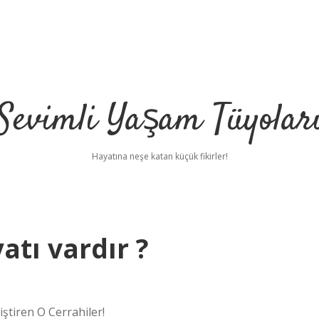
Sevimli Yaşam Tüyolar
Hayatına neşe katan küçük fikirler!
atı vardır ?
iştiren O Cerrahiler!