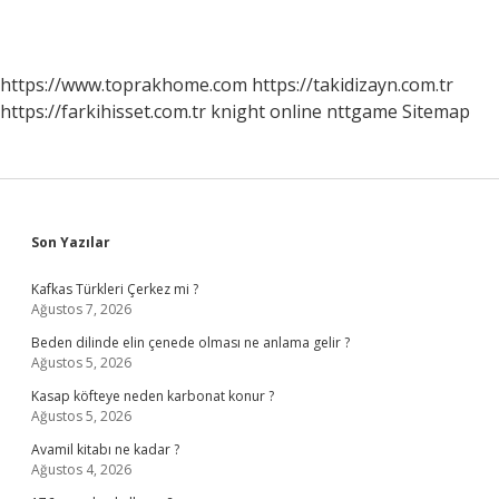
https://www.toprakhome.com
https://takidizayn.com.tr
https://farkihisset.com.tr
knight online
nttgame
Sitemap
Sidebar
Son Yazılar
Kafkas Türkleri Çerkez mi ?
Ağustos 7, 2026
Beden dilinde elin çenede olması ne anlama gelir ?
Ağustos 5, 2026
Kasap köfteye neden karbonat konur ?
Ağustos 5, 2026
Avamil kitabı ne kadar ?
Ağustos 4, 2026