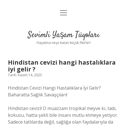
menüyü
Anasayfa
aç
Gizlilik Politikası
Sevimli Yaşam Tüyoları
Yasal Uyarı
Hayatına neşe katan küçük fikirler!
Hakkımızda
Hindistan cevizi hangi hastalıklara
iyi gelir ?
Tarih: Kasım 14, 2025
Hindistan Cevizi Hangi Hastalıklara İyi Gelir?
Baharatta Sağlık Savaşçıları!
Hindistan cevizi! O muazzam tropikal meyve ki, tadı,
kokusu, hatta şekli bile insanı mutlu etmeye yetiyor.
Sadece tatlılarda değil, sağlığa olan faydalarıyla da