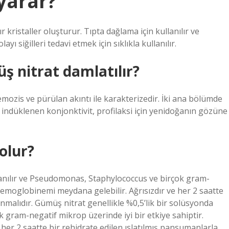
yarar?
ristaller oluşturur. Tıpta dağlama için kullanılır ve
ayı siğilleri tedavi etmek için sıklıkla kullanılır.
 nitrat damlatılır?
mozis ve pürülan akıntı ile karakterizedir. İki ana bölümde
k indüklenen konjonktivit, profilaksi için yenidoğanın gözüne
olur?
llanılır ve Pseudomonas, Staphylococcus ve birçok gram-
themoglobinemi meydana gelebilir. Ağrısızdır ve her 2 saatte
nmalıdır. Gümüş nitrat genellikle %0,5’lik bir solüsyonda
 gram-negatif mikrop üzerinde iyi bir etkiye sahiptir.
er 2 saatte bir rehidrate edilen ıslatılmış pansumanlarla