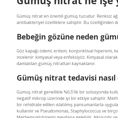
Gümüş nitrat ne işe 
Gümüş nitrat en önemli gümüş tuzudur. Renksiz ağır k
antibakteriyel özelliklere sahiptir. Bu özelliğinden dol
Bebeğin gözüne neden gümüş
Göz kapağı ödemi, eritem, konjonktival hiperemi, ke
incelenir: kimyasal veya enfeksiyöz. Kimyasal olara
damlatılan gümüş nitrattan kaynaklanır.
Gümüş nitrat tedavisi nasıl 
Gümüş nitrat genellikle %0,5’lik bir solüsyonda ku
negatif mikrop üzerinde iyi bir etkiye sahiptir. Me
bir rehidrate edilen ıslatılmış pansumanlarla uygula
kullanılır ve Pseudomonas, Staphylococcus ve birçok
Methemoglobinemi meydana gelebilir. Ağrısızdır ve h