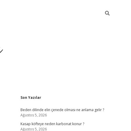
ı
Sidebar
Son Yazılar
betci
Beden dilinde elin çenede olması ne anlama gelir ?
Ağustos 5, 2026
Kasap köfteye neden karbonat konur ?
Ağustos 5, 2026