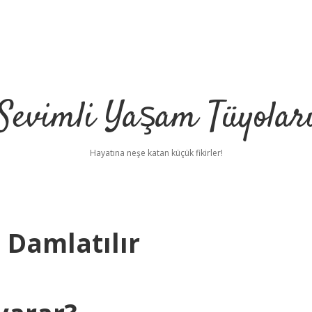
Sevimli Yaşam Tüyolar
Hayatına neşe katan küçük fikirler!
Damlatılır