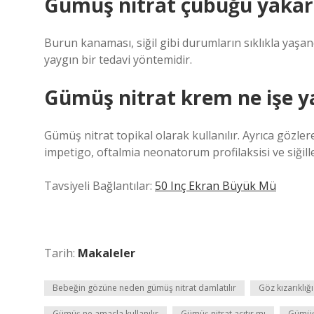
Gümüş nitrat çubuğu yakar
Burun kanaması, siğil gibi durumların sıklıkla yaş
yaygın bir tedavi yöntemidir.
Gümüş nitrat krem ne işe y
Gümüş nitrat topikal olarak kullanılır. Ayrıca gözlere
impetigo, oftalmia neonatorum profilaksisi ve siğilleri
Tavsiyeli Bağlantılar:
50 Inç Ekran Büyük Mü
Tarih:
Makaleler
Bebeğin gözüne neden gümüş nitrat damlatılır
Göz kızarıklığ
Gümüş ne amaçla kullanılır
Gümüş nitrat acıtır mı
Gümüş 