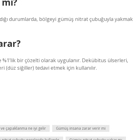
 mı?
andığı durumlarda, bölgeyi gümüş nitrat çubuğuyla yakmak
arar?
 %1’lik bir çözelti olarak uygulanır. Dekübitus ülserleri,
 (düz siğiller) tedavi etmek için kullanılır.
ı ve çapaklanma ne iyi gelir
Gümüş insana zarar verir mi
nitrat çubuğu nerelerde kullanılır
Gümüş nitrat çubuğu yakar mı