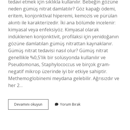
tedavi etmek için sıklıkla kullanılır. Bebeğin gözüne
neden gümüş nitrat damlatılır? Göz kapağı ödemi,
eritem, konjonktival hiperemi, kemozis ve pürülan
akıntı ile karakterizedir. İki ana bölümde incelenir:
kimyasal veya enfeksiyöz. Kimyasal olarak
indüklenen konjonktivit, profilaksi için yenidoğanın
gözüne damlatılan gümüş nitrattan kaynaklanır.
Gümüş nitrat tedavisi nasıl olur? Gümüş nitrat
genellikle %0,5’lik bir solüsyonda kullanılır ve
Pseudomonas, Staphylococcus ve birçok gram-
negatif mikrop üzerinde iyi bir etkiye sahiptir.
Methemoglobinemi meydana gelebilir. Ağrısızdır ve
her 2…
Gümüş
Devamını okuyun
Yorum Bırak
Nitrat
Neden
Damlatılır