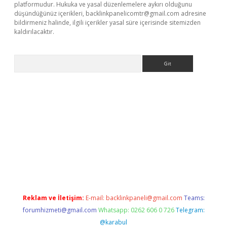
platformudur. Hukuka ve yasal düzenlemelere aykırı olduğunu
düşündüğünüz içerikleri,
backlinkpanelicomtr@gmail.com
adresine
bildirmeniz halinde, ilgili içerikler yasal süre içerisinde sitemizden
kaldırılacaktır.
Arama
etci
Reklam ve İletişim:
E-mail:
backlinkpaneli@gmail.com
Teams:
forumhizmeti@gmail.com
Whatsapp: 0262 606 0 726
Telegram:
@karabul