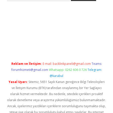
ci
Reklam ve İletişim:
E-mail:
backlinkpaneli@gmail.com
Teams:
forumhizmeti@gmail.com
Whatsapp: 0262 606 0 726
Telegram:
@karabul
Yasal Uyarı:
Sitemiz, 5651 Sayılı Kanun gereğince Bilgi Teknolojileri
ve İletişim Kurumu (BTK) tarafından onaylanmış bir Yer Sağlayıcı
olarak hizmet vermektedir. Bu nedenle, sitedeki içerikleri proaktif
olarak denetleme veya araştırma yükümlülüğümüz bulunmamaktadır.
Ancak, üyelerimiz yazdıkları içeriklerin sorumluluğunu taşımakta olup,
siteye üye olarak bu sorumluluğu kabul etmiş sayılırlar. Bu internet