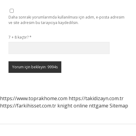
Daha sonraki yorumlarımda kullanılması için adım, e-posta adresim
ve site adresim bu tarayıcıya kaydedilsin.
7 + 8 kaçtır?
*
https://www.toprakhome.com
https://takidizayn.com.tr
https://farkihisset.com.tr
knight online
nttgame
Sitemap