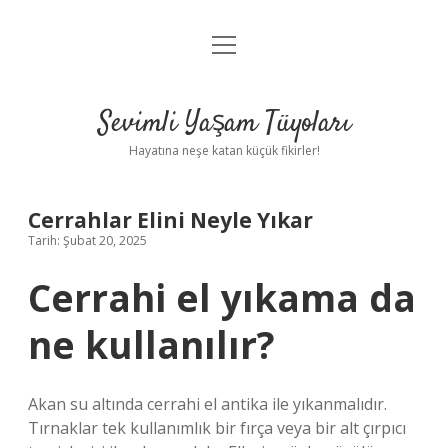
menüyü
Anasayfa
aç
Gizlilik Politikası
Sevimli Yaşam Tüyoları
Yasal Uyarı
Hayatına neşe katan küçük fikirler!
Hakkımızda
Cerrahlar Elini Neyle Yıkar
Tarih: Şubat 20, 2025
Cerrahi el yıkama da
ne kullanılır?
Akan su altında cerrahi el antika ile yıkanmalıdır.
Tırnaklar tek kullanımlık bir fırça veya bir alt çırpıcı