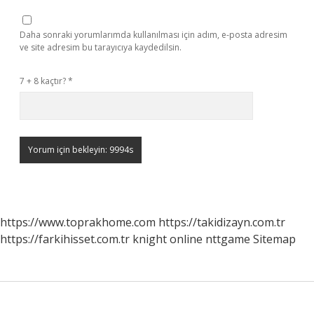
Daha sonraki yorumlarımda kullanılması için adım, e-posta adresim
ve site adresim bu tarayıcıya kaydedilsin.
7 + 8 kaçtır?
*
https://www.toprakhome.com
https://takidizayn.com.tr
https://farkihisset.com.tr
knight online
nttgame
Sitemap