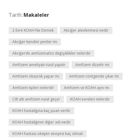
Tarih:
Makaleler
2 Evre KOAH Ne Demek
Akciğer alevlenmesi nedir
Akciğer kendini yeniler mi
Akciğerde amfizematöz değişiklikler nelerdir
Amfizem ameliyatı nasıl yapılır
Amfizem düzelir mi
Amfizem öksürük yapar mı
Amfizem röntgende çıkar mı
Amfizem tipleri nelerdir
Amfizem ve KOAH aynı mı
Cilt altı amfizem nasıl geçer
KOAH evreleri nelerdir
KOAH hastalığına kaç puan verilir
KOAH hastalığının diğer adı nedir
KOAH hastası oksijen seviyesi kaç olmalı