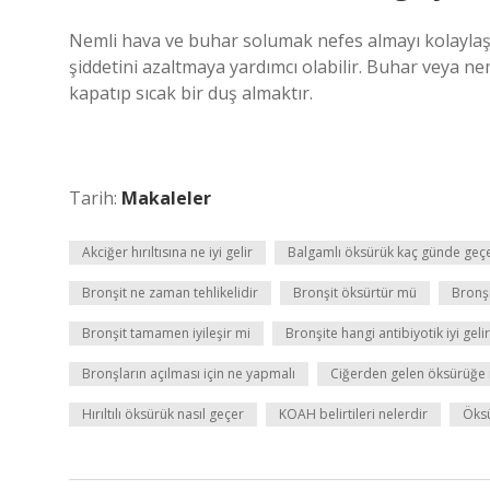
Nemli hava ve buhar solumak nefes almayı kolaylaştı
şiddetini azaltmaya yardımcı olabilir. Buhar veya n
kapatıp sıcak bir duş almaktır.
Tarih:
Makaleler
Akciğer hırıltısına ne iyi gelir
Balgamlı öksürük kaç günde geç
Bronşit ne zaman tehlikelidir
Bronşit öksürtür mü
Bronş
Bronşit tamamen iyileşir mi
Bronşite hangi antibiyotik iyi gelir
Bronşların açılması için ne yapmalı
Ciğerden gelen öksürüğe ne
Hırıltılı öksürük nasıl geçer
KOAH belirtileri nelerdir
Öksü