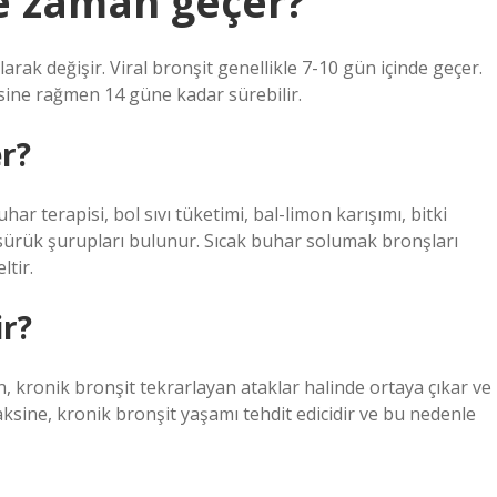
e zaman geçer?
larak değişir. Viral bronşit genellikle 7-10 gün içinde geçer.
isine rağmen 14 güne kadar sürebilir.
r?
r terapisi, bol sıvı tüketimi, bal-limon karışımı, bitki
öksürük şurupları bulunur. Sıcak buhar solumak bronşları
ltir.
ir?
n, kronik bronşit tekrarlayan ataklar halinde ortaya çıkar ve
 aksine, kronik bronşit yaşamı tehdit edicidir ve bu nedenle