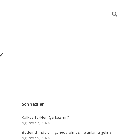
ı
Sidebar
Son Yazılar
betci
Kafkas Türkleri Çerkez mi ?
Ağustos 7, 2026
Beden dilinde elin çenede olması ne anlama gelir ?
Ağustos 5, 2026