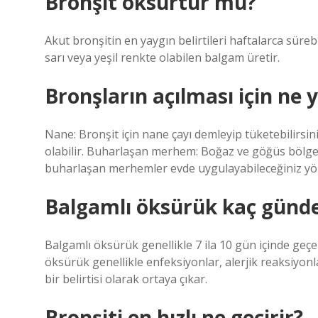
Bronşit öksürtür mü?
Akut bronşitin en yaygın belirtileri haftalarca sür
sarı veya yeşil renkte olabilen balgam üretir.
Bronşların açılması için ne 
Nane: Bronşit için nane çayı demleyip tüketebilirsi
olabilir. Buharlaşan merhem: Boğaz ve göğüs bölges
buharlaşan merhemler evde uygulayabileceğiniz yö
Balgamlı öksürük kaç günde
Balgamlı öksürük genellikle 7 ila 10 gün içinde geçe
öksürük genellikle enfeksiyonlar, alerjik reaksiyonl
bir belirtisi olarak ortaya çıkar.
Bronşiti en hızlı ne geçirir?