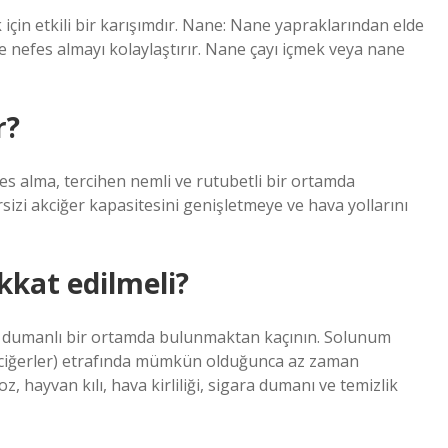
 için etkili bir karışımdır. Nane: Nane yapraklarından elde
e nefes almayı kolaylaştırır. Nane çayı içmek veya nane
r?
efes alma, tercihen nemli ve rutubetli bir ortamda
sizi akciğer kapasitesini genişletmeye ve hava yollarını
ikkat edilmeli?
a dumanlı bir ortamda bulunmaktan kaçının. Solunum
 akciğerler) etrafında mümkün olduğunca az zaman
z, hayvan kılı, hava kirliliği, sigara dumanı ve temizlik