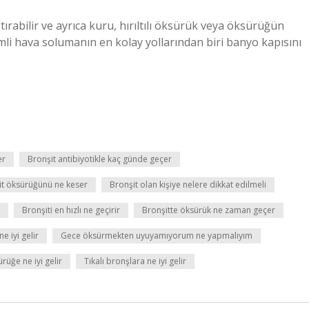
rabilir ve ayrıca kuru, hırıltılı öksürük veya öksürüğün
emli hava solumanın en kolay yollarından biri banyo kapısını
er
Bronşit antibiyotikle kaç günde geçer
it öksürüğünü ne keser
Bronşit olan kişiye nelere dikkat edilmeli
Bronşiti en hızlı ne geçirir
Bronşitte öksürük ne zaman geçer
 iyi gelir
Gece öksürmekten uyuyamıyorum ne yapmalıyım
rüğe ne iyi gelir
Tıkalı bronşlara ne iyi gelir