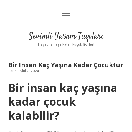
menüyü
Anasayfa
aç
Gizlilik Politikası
Sevimli Yaşam Tüyoları
Yasal Uyarı
Hayatına neşe katan küçük fikirler!
Hakkımızda
Bir Insan Kaç Yaşına Kadar Çocuktur
Tarih: Eylül 7, 2024
Bir insan kaç yaşına
kadar çocuk
kalabilir?