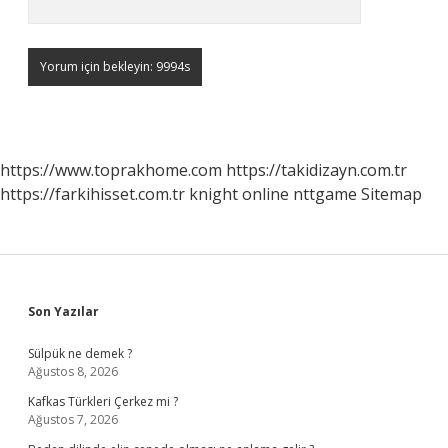
https://www.toprakhome.com
https://takidizayn.com.tr
https://farkihisset.com.tr
knight online
nttgame
Sitemap
Sidebar
Son Yazılar
Sülpük ne demek ?
Ağustos 8, 2026
Kafkas Türkleri Çerkez mi ?
Ağustos 7, 2026