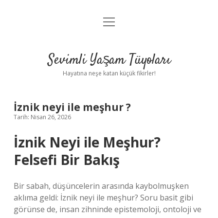
menüyü
Anasayfa
aç
Gizlilik Politikası
Sevimli Yaşam Tüyoları
Yasal Uyarı
Hayatına neşe katan küçük fikirler!
Hakkımızda
İznik neyi ile meşhur ?
Tarih: Nisan 26, 2026
İznik Neyi ile Meşhur?
Felsefi Bir Bakış
Bir sabah, düşüncelerin arasında kaybolmuşken
aklıma geldi: İznik neyi ile meşhur? Soru basit gibi
görünse de, insan zihninde epistemoloji, ontoloji ve