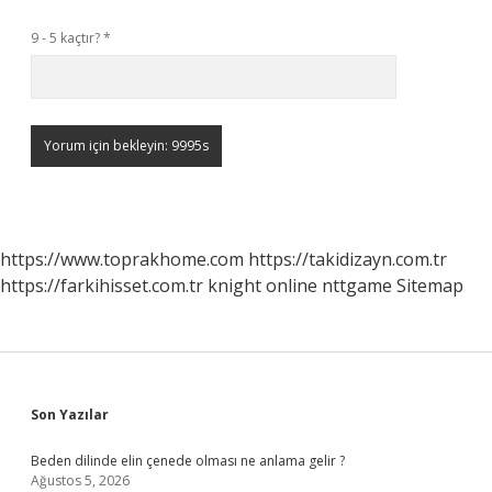
9 - 5 kaçtır?
*
https://www.toprakhome.com
https://takidizayn.com.tr
https://farkihisset.com.tr
knight online
nttgame
Sitemap
Sidebar
Son Yazılar
Beden dilinde elin çenede olması ne anlama gelir ?
Ağustos 5, 2026