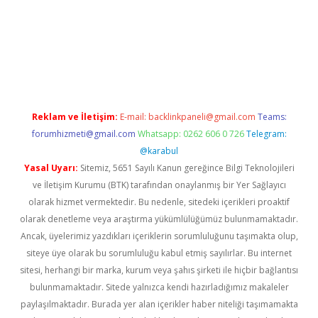
betci
Reklam ve İletişim:
E-mail:
backlinkpaneli@gmail.com
Teams:
forumhizmeti@gmail.com
Whatsapp: 0262 606 0 726
Telegram:
@karabul
Yasal Uyarı:
Sitemiz, 5651 Sayılı Kanun gereğince Bilgi Teknolojileri
ve İletişim Kurumu (BTK) tarafından onaylanmış bir Yer Sağlayıcı
olarak hizmet vermektedir. Bu nedenle, sitedeki içerikleri proaktif
olarak denetleme veya araştırma yükümlülüğümüz bulunmamaktadır.
Ancak, üyelerimiz yazdıkları içeriklerin sorumluluğunu taşımakta olup,
siteye üye olarak bu sorumluluğu kabul etmiş sayılırlar. Bu internet
sitesi, herhangi bir marka, kurum veya şahıs şirketi ile hiçbir bağlantısı
bulunmamaktadır. Sitede yalnızca kendi hazırladığımız makaleler
paylaşılmaktadır. Burada yer alan içerikler haber niteliği taşımamakta