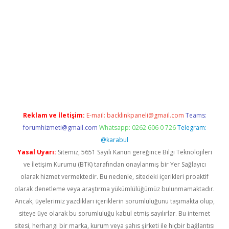
i
Reklam ve İletişim:
E-mail:
backlinkpaneli@gmail.com
Teams:
forumhizmeti@gmail.com
Whatsapp: 0262 606 0 726
Telegram:
@karabul
Yasal Uyarı:
Sitemiz, 5651 Sayılı Kanun gereğince Bilgi Teknolojileri
ve İletişim Kurumu (BTK) tarafından onaylanmış bir Yer Sağlayıcı
olarak hizmet vermektedir. Bu nedenle, sitedeki içerikleri proaktif
olarak denetleme veya araştırma yükümlülüğümüz bulunmamaktadır.
Ancak, üyelerimiz yazdıkları içeriklerin sorumluluğunu taşımakta olup,
siteye üye olarak bu sorumluluğu kabul etmiş sayılırlar. Bu internet
sitesi, herhangi bir marka, kurum veya şahıs şirketi ile hiçbir bağlantısı