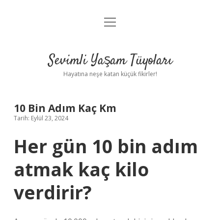
menüyü
Anasayfa
aç
Gizlilik Politikası
Sevimli Yaşam Tüyoları
Yasal Uyarı
Hayatına neşe katan küçük fikirler!
Hakkımızda
10 Bin Adım Kaç Km
Tarih: Eylül 23, 2024
Her gün 10 bin adım
atmak kaç kilo
verdirir?