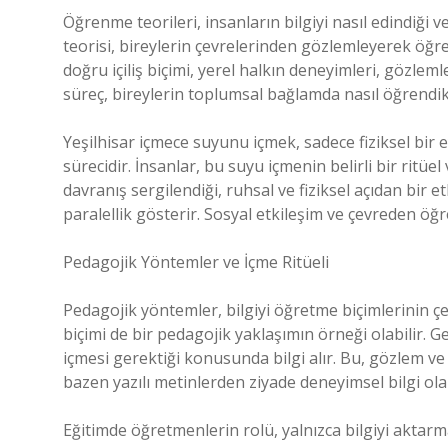
Öğrenme teorileri, insanların bilgiyi nasıl edindiği ve
teorisi, bireylerin çevrelerinden gözlemleyerek öğ
doğru içiliş biçimi, yerel halkın deneyimleri, gözleml
süreç, bireylerin toplumsal bağlamda nasıl öğrendikle
Yeşilhisar içmece suyunu içmek, sadece fiziksel bi
sürecidir. İnsanlar, bu suyu içmenin belirli bir ritü
davranış sergilendiği, ruhsal ve fiziksel açıdan bir 
paralellik gösterir. Sosyal etkileşim ve çevreden öğ
Pedagojik Yöntemler ve İçme Ritüeli
Pedagojik yöntemler, bilgiyi öğretme biçimlerinin çeş
biçimi de bir pedagojik yaklaşımın örneği olabilir. G
içmesi gerektiği konusunda bilgi alır. Bu, gözlem ve t
bazen yazılı metinlerden ziyade deneyimsel bilgi olar
Eğitimde öğretmenlerin rolü, yalnızca bilgiyi aktarm