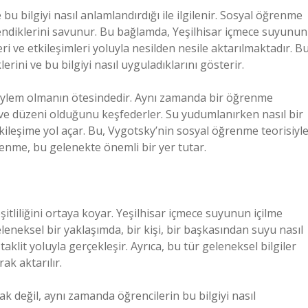
 bu bilgiyi nasıl anlamlandırdığı ile ilgilenir. Sosyal öğrenme
rendiklerini savunur. Bu bağlamda, Yeşilhisar içmece suyunun
eri ve etkileşimleri yoluyla nesilden nesile aktarılmaktadır. B
rini ve bu bilgiyi nasıl uyguladıklarını gösterir.
r eylem olmanın ötesindedir. Aynı zamanda bir öğrenme
el ve düzeni olduğunu keşfederler. Su yudumlanırken nasıl bir
etkileşime yol açar. Bu, Vygotsky’nin sosyal öğrenme teorisiyl
renme, bu gelenekte önemli bir yer tutar.
itliliğini ortaya koyar. Yeşilhisar içmece suyunun içilme
eleneksel bir yaklaşımda, bir kişi, bir başkasından suyu nasıl
aklit yoluyla gerçekleşir. Ayrıca, bu tür geleneksel bilgiler
ak aktarılır.
ak değil, aynı zamanda öğrencilerin bu bilgiyi nasıl