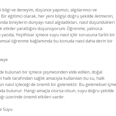
i bilgi ve deneyim, düşünce yapımızı, algılarımızı ve
ir eğitimci olarak, her yeni bilgiyi doğru şekilde iletmenin,
nda bireylerin dünyayı nasıl algıladıkları, nasıl düşündükleri
ük etkiler yarattığını düşünüyorum. Öğrenme, yalnızca
 yazıda, Yeşilhisar içmece suyu nasıl içilir sorusuna farklı bir
lumsal öğrenme bağlamında bu konuda nasıl daha derin bir
meye
inde bulunan bir içmece çeşmesinden elde edilen, doğal
l halk tarafından sağlık amacıyla kullanılan bu su, halk
suyun nasıl içileceği de önemli bir gelenektir. Bu geleneksel içm
ıda bulunur. Hangi amaçla olursa olsun, suyu doğru şekilde
ğı üzerinde önemli etkileri vardır.
ce Suyu