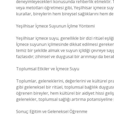
deneyimleyecekleri konusunda rehberlik etmektir. Tı
veya metotları öğretmesi gibi, Yeşilhisar içmece suyu
kurallar, bireylerin hem bireysel sağlıklarını hem d
Yeşilhisar İçmece Suyunun İçilme Yöntemi
Yeşilhisar içmece suyu, genellikle bir dizi ritüel eşliği
İçmece suyunun içilmesinde dikkat edilmesi gereke
temiz bir şekilde almak ve suyun içildiği çevreye sa
fazlasıdır; zihinsel ve duygusal bir arınmayı da bera
Toplumsal Etkiler ve İçmece Suyu
Toplumlar, geleneklerini, değerlerini ve kültürel pra
gibi geleneksel bir ritüel, toplumsal bağlılık duygu
öğrenen bireyler, hem kültürel bir aidiyet hissi geliş
gelenekler, toplumsal sağlığı artırma potansiyeline 
Sonuç: Eğitim ve Geleneksel Öğrenme