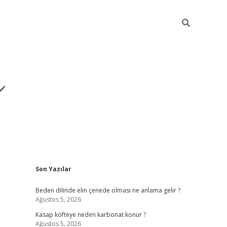
ı
Sidebar
Son Yazılar
betci
Beden dilinde elin çenede olması ne anlama gelir ?
Ağustos 5, 2026
Kasap köfteye neden karbonat konur ?
Ağustos 5, 2026