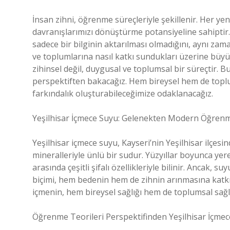
İnsan zihni, öğrenme süreçleriyle şekillenir. Her yen
davranışlarımızı dönüştürme potansiyeline sahiptir. B
sadece bir bilginin aktarılması olmadığını, aynı zama
ve toplumlarına nasıl katkı sundukları üzerine büy
zihinsel değil, duygusal ve toplumsal bir süreçtir. Bu
perspektiften bakacağız. Hem bireysel hem de top
farkındalık oluşturabileceğimize odaklanacağız.
Yeşilhisar İçmece Suyu: Gelenekten Modern Öğren
Yeşilhisar içmece suyu, Kayseri’nin Yeşilhisar ilçes
mineralleriyle ünlü bir sudur. Yüzyıllar boyunca yere
arasında çeşitli şifalı özellikleriyle bilinir. Ancak, 
biçimi, hem bedenin hem de zihnin arınmasına katk
içmenin, hem bireysel sağlığı hem de toplumsal sağlı
Öğrenme Teorileri Perspektifinden Yeşilhisar İçme