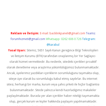
i
Reklam ve İletişim:
E-mail:
backlinkpaneli@gmail.com
Teams:
forumhizmeti@gmail.com
Whatsapp: 0262 606 0 726
Telegram:
@karabul
Yasal Uyarı:
Sitemiz, 5651 Sayılı Kanun gereğince Bilgi Teknolojileri
ve İletişim Kurumu (BTK) tarafından onaylanmış bir Yer Sağlayıcı
olarak hizmet vermektedir. Bu nedenle, sitedeki içerikleri proaktif
olarak denetleme veya araştırma yükümlülüğümüz bulunmamaktadır.
Ancak, üyelerimiz yazdıkları içeriklerin sorumluluğunu taşımakta olup,
siteye üye olarak bu sorumluluğu kabul etmiş sayılırlar. Bu internet
sitesi, herhangi bir marka, kurum veya şahıs şirketi ile hiçbir bağlantısı
bulunmamaktadır. Sitede yalnızca kendi hazırladığımız makaleler
paylaşılmaktadır. Burada yer alan içerikler haber niteliği taşımamakta
olup, gerçek kurum ve kişiler hakkında paylaşım yapılmamaktadır.