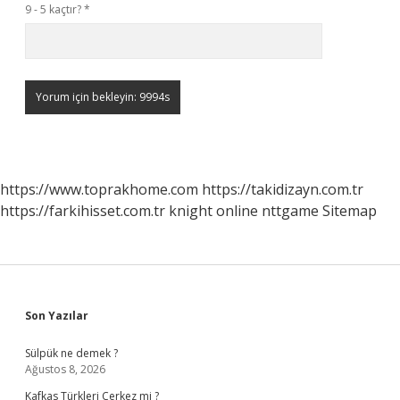
9 - 5 kaçtır?
*
https://www.toprakhome.com
https://takidizayn.com.tr
https://farkihisset.com.tr
knight online
nttgame
Sitemap
Sidebar
Son Yazılar
Sülpük ne demek ?
Ağustos 8, 2026
Kafkas Türkleri Çerkez mi ?