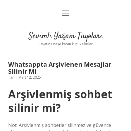
menüyü
Anasayfa
aç
Gizlilik Politikası
Sevimli Yaşam Tüyoları
Yasal Uyarı
Hayatına neşe katan küçük fikirler!
Hakkımızda
Whatsappta Arşivlenen Mesajlar
Silinir Mi
Tarih: Mart 12, 2025
Arşivlenmiş sohbet
silinir mi?
Not: Arşivlenmiş sohbetler silinmez ve güvence