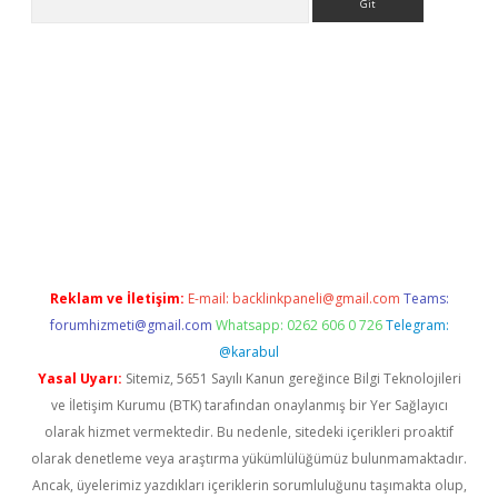
etci
Reklam ve İletişim:
E-mail:
backlinkpaneli@gmail.com
Teams:
forumhizmeti@gmail.com
Whatsapp: 0262 606 0 726
Telegram:
@karabul
Yasal Uyarı:
Sitemiz, 5651 Sayılı Kanun gereğince Bilgi Teknolojileri
ve İletişim Kurumu (BTK) tarafından onaylanmış bir Yer Sağlayıcı
olarak hizmet vermektedir. Bu nedenle, sitedeki içerikleri proaktif
olarak denetleme veya araştırma yükümlülüğümüz bulunmamaktadır.
Ancak, üyelerimiz yazdıkları içeriklerin sorumluluğunu taşımakta olup,