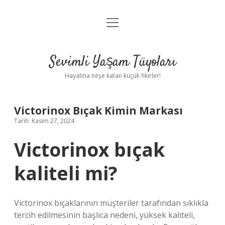
menüyü
Anasayfa
aç
Gizlilik Politikası
Sevimli Yaşam Tüyoları
Yasal Uyarı
Hayatına neşe katan küçük fikirler!
Hakkımızda
Victorinox Bıçak Kimin Markası
Tarih: Kasım 27, 2024
Victorinox bıçak
kaliteli mi?
Victorinox bıçaklarının müşteriler tarafından sıklıkla
tercih edilmesinin başlıca nedeni, yüksek kaliteli,