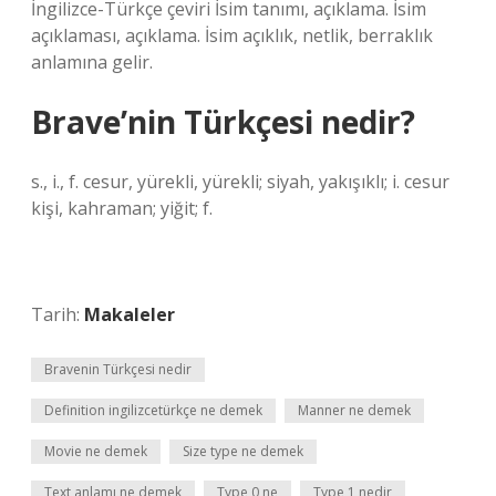
İngilizce-Türkçe çeviri İsim tanımı, açıklama. İsim
açıklaması, açıklama. İsim açıklık, netlik, berraklık
anlamına gelir.
Brave’nin Türkçesi nedir?
s., i., f. cesur, yürekli, yürekli; siyah, yakışıklı; i. cesur
kişi, kahraman; yiğit; f.
Tarih:
Makaleler
Bravenin Türkçesi nedir
Definition ingilizcetürkçe ne demek
Manner ne demek
Movie ne demek
Size type ne demek
Text anlamı ne demek
Type 0 ne
Type 1 nedir