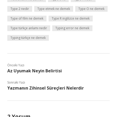
Type 2 nedir
Type etmek ne demek
Type O ne demek
Type of film ne demek
Type R ingilizce ne demek
Type türkçe anlamı nedir
Typing error ne demek
Typing türkçe ne demek
Önceki Yazı
Az Uyumak Neyin Belirtisi
Sonraki Yazı
Yazmanın Zihinsel Süreçleri Nelerdir
2 Yorum