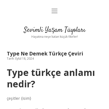
menüyü
Anasayfa
aç
Gizlilik Politikası
Sevimli Yaşam Tüyoları
Yasal Uyarı
Hayatına neşe katan küçük fikirler!
Hakkımızda
Type Ne Demek Türkçe Çeviri
Tarih: Eylül 18, 2024
Type türkçe anlamı
nedir?
çeşitler {isim}