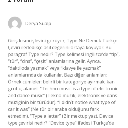
Derya Sualp
Giriş kısmı işlevini görüyor; Type Ne Demek Türkçe
Çeviri ilerledikçe asıl değerini ortaya koyuyor. Bu
paragraf Type nedir? Type kelimesi İngilizce’de “tip”,
“tür”, “cins”, “çeşit” anlamlarına gelir. Ayrıca,
“daktiloda yazmak” veya “klavye ile yazmak”
anlamlarında da kullanılır. Bazı diğer anlamları:
Örnek cümleler: belirli bir kategoriye ayırmak; kan
grubu; alamet. “Techno music is a type of electronic
and dance music” (Tekno müzik, elektronik ve dans
müziğinin bir türüdür). “I didn’t notice what type of
car it was” (Ne tür bir araba olduğunu fark
etmedim). “Type a letter” (Bir mektup yaz). Device
type çevirisi nedir? “Device type” ifadesi Türkçe’de