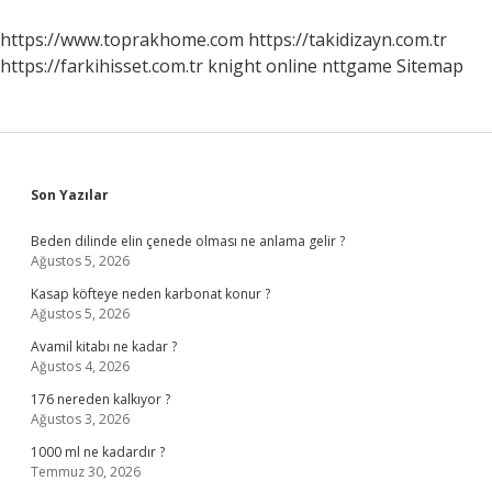
https://www.toprakhome.com
https://takidizayn.com.tr
https://farkihisset.com.tr
knight online
nttgame
Sitemap
Sidebar
Son Yazılar
Beden dilinde elin çenede olması ne anlama gelir ?
Ağustos 5, 2026
Kasap köfteye neden karbonat konur ?
Ağustos 5, 2026
Avamil kitabı ne kadar ?
Ağustos 4, 2026
176 nereden kalkıyor ?
Ağustos 3, 2026
1000 ml ne kadardır ?
Temmuz 30, 2026