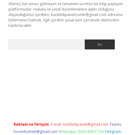
Sitemiz, kar amacı gütmeyen ve tamamen ücretsiz bir bilgi paylaşım
platformudur. Hukuka ve yasal düzenlemelere aykırı olduğunu
düşündüğünüz içerikleri,
backlinkpanelicomtr@gmail.com
adresine
bildirmeniz halinde, ilgili içerikler yasal süre içerisinde sitemizden
kaldırılacaktır.
Arama
tci
Reklam ve İletişim:
E-mail:
backlinkpaneli@gmail.com
Teams:
forumhizmeti@gmail.com
Whatsapp: 0262 606 0 726
Telegram: