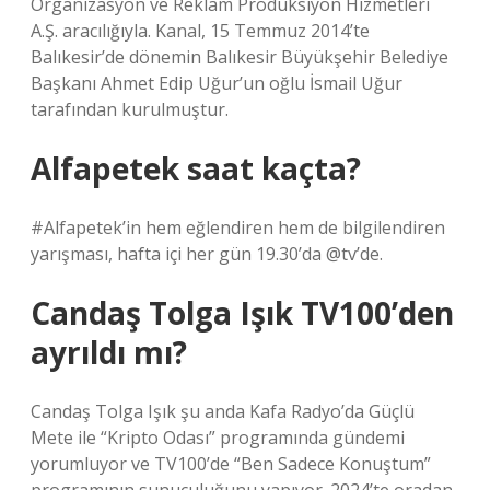
Organizasyon ve Reklam Prodüksiyon Hizmetleri
A.Ş. aracılığıyla. Kanal, 15 Temmuz 2014’te
Balıkesir’de dönemin Balıkesir Büyükşehir Belediye
Başkanı Ahmet Edip Uğur’un oğlu İsmail Uğur
tarafından kurulmuştur.
Alfapetek saat kaçta?
#Alfapetek’in hem eğlendiren hem de bilgilendiren
yarışması, hafta içi her gün 19.30’da @tv’de.
Candaş Tolga Işık TV100’den
ayrıldı mı?
Candaş Tolga Işık şu anda Kafa Radyo’da Güçlü
Mete ile “Kripto Odası” programında gündemi
yorumluyor ve TV100’de “Ben Sadece Konuştum”