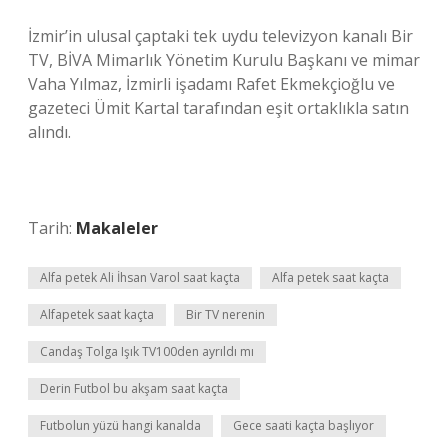
İzmir’in ulusal çaptaki tek uydu televizyon kanalı Bir
TV, BİVA Mimarlık Yönetim Kurulu Başkanı ve mimar
Vaha Yılmaz, İzmirli işadamı Rafet Ekmekçioğlu ve
gazeteci Ümit Kartal tarafından eşit ortaklıkla satın
alındı.
Tarih:
Makaleler
Alfa petek Ali İhsan Varol saat kaçta
Alfa petek saat kaçta
Alfapetek saat kaçta
Bir TV nerenin
Candaş Tolga Işık TV100den ayrıldı mı
Derin Futbol bu akşam saat kaçta
Futbolun yüzü hangi kanalda
Gece saati kaçta başlıyor