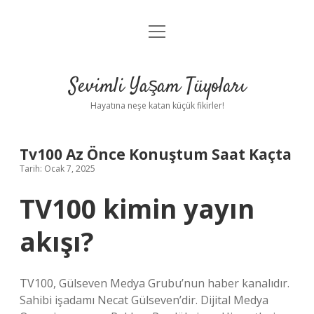
menüyü
Anasayfa
aç
Gizlilik Politikası
Sevimli Yaşam Tüyoları
Yasal Uyarı
Hayatına neşe katan küçük fikirler!
Hakkımızda
Tv100 Az Önce Konuştum Saat Kaçta
Tarih: Ocak 7, 2025
TV100 kimin yayın
akışı?
TV100, Gülseven Medya Grubu’nun haber kanalıdır.
Sahibi işadamı Necat Gülseven’dir. Dijital Medya