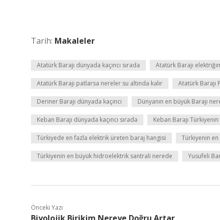
Tarih:
Makaleler
Atatürk Barajı dünyada kaçıncı sırada
Atatürk Barajı elektriği
Atatürk Barajı patlarsa nereler su altında kalır
Atatürk Barajı 
Deriner Barajı dünyada kaçıncı
Dünyanın en büyük Barajı ner
Keban Barajı dünyada kaçıncı sırada
Keban Barajı Türkiyenin 
Türkiyede en fazla elektrik üreten baraj hangisi
Türkiyenin en
Türkiyenin en büyük hidroelektrik santrali nerede
Yusufeli Ba
Önceki Yazı
Biyolojik Birikim Nereye Doğru Artar