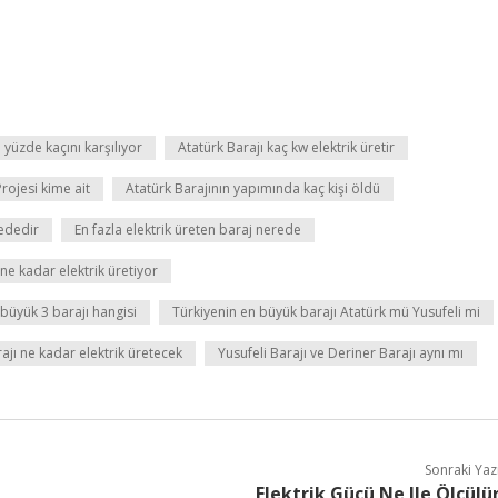
n yüzde kaçını karşılıyor
Atatürk Barajı kaç kw elektrik üretir
Projesi kime ait
Atatürk Barajının yapımında kaç kişi öldü
ededir
En fazla elektrik üreten baraj nerede
ne kadar elektrik üretiyor
 büyük 3 barajı hangisi
Türkiyenin en büyük barajı Atatürk mü Yusufeli mi
rajı ne kadar elektrik üretecek
Yusufeli Barajı ve Deriner Barajı aynı mı
Sonraki Yaz
Elektrik Gücü Ne Ile Ölçülü