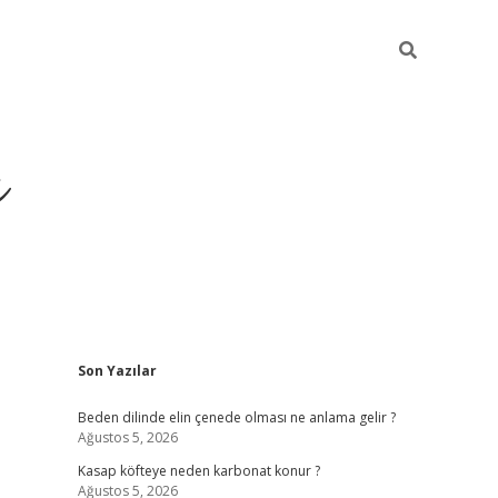
ı
Sidebar
Son Yazılar
betci
Beden dilinde elin çenede olması ne anlama gelir ?
Ağustos 5, 2026
Kasap köfteye neden karbonat konur ?
Ağustos 5, 2026