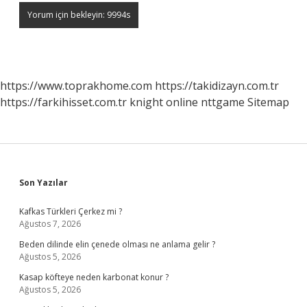
https://www.toprakhome.com
https://takidizayn.com.tr
https://farkihisset.com.tr
knight online
nttgame
Sitemap
Sidebar
Son Yazılar
Kafkas Türkleri Çerkez mi ?
Ağustos 7, 2026
Beden dilinde elin çenede olması ne anlama gelir ?
Ağustos 5, 2026
Kasap köfteye neden karbonat konur ?
Ağustos 5, 2026