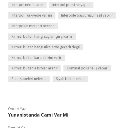
İnterpol neden arar
İnterpol polisi ne yapar
İnterpol Türkiyede var mı
Interpole başvurusu nasıl yapılır
Interpolün merkezi nerede
Kırmızı bülten hangi suçlar için çıkarılır
Kırmızı bülten hangi ülkelerde geçerli değil
Kırmızı bülten kararını kim verir
Kırmızı bültenle kimler aranır
Kriminal polis ne iş yapar
Polis şubeleri nelerdir
Siyah bülten nedir
Önceki Yazı
Yunanistanda Cami Var Mi
Sonraki Yazı