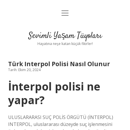
menüyü
Anasayfa
aç
Gizlilik Politikası
Sevimli Yaşam Tüyoları
Yasal Uyarı
Hayatına neşe katan küçük fikirler!
Hakkımızda
Türk Interpol Polisi Nasıl Olunur
Tarih: Ekim 20, 2024
İnterpol polisi ne
yapar?
ULUSLARARASI SUÇ POLİS ÖRGÜTÜ (İNTERPOL)
INTERPOL, uluslararası düzeyde suç işlenmesini