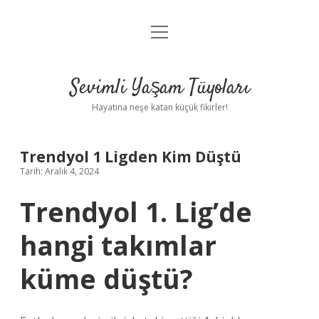
menüyü
Anasayfa
aç
Gizlilik Politikası
Sevimli Yaşam Tüyoları
Yasal Uyarı
Hayatına neşe katan küçük fikirler!
Hakkımızda
Trendyol 1 Ligden Kim Düştü
Tarih: Aralık 4, 2024
Trendyol 1. Lig’de
hangi takımlar
küme düştü?