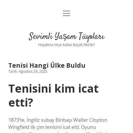
menüyü
Anasayfa
aç
Gizlilik Politikası
Sevimli Yaşam Tüyoları
Yasal Uyarı
Hayatına neşe katan küçük fikirler!
Hakkımızda
Tenisi Hangi Ülke Buldu
Tarih: Ağustos 24, 2025
Tenisini kim icat
etti?
1873’te, İngiliz subay Binbaşı Walter Clopton
Wingfield ilk çim tenisini icat etti. Oyunu