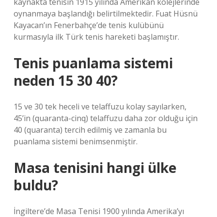
kaynakta tenisin 1915 yılında Amerikan kolejlerinde
oynanmaya başlandığı belirtilmektedir. Fuat Hüsnü
Kayacan’ın Fenerbahçe’de tenis kulübünü
kurmasıyla ilk Türk tenis hareketi başlamıştır.
Tenis puanlama sistemi
neden 15 30 40?
15 ve 30 tek heceli ve telaffuzu kolay sayılarken,
45’in (quaranta-cinq) telaffuzu daha zor olduğu için
40 (quaranta) tercih edilmiş ve zamanla bu
puanlama sistemi benimsenmiştir.
Masa tenisini hangi ülke
buldu?
İngiltere’de Masa Tenisi 1900 yılında Amerika’yı