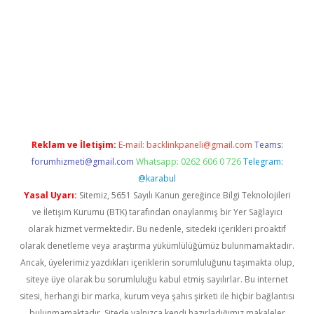
tci
Reklam ve İletişim:
E-mail:
backlinkpaneli@gmail.com
Teams:
forumhizmeti@gmail.com
Whatsapp: 0262 606 0 726
Telegram:
@karabul
Yasal Uyarı:
Sitemiz, 5651 Sayılı Kanun gereğince Bilgi Teknolojileri
ve İletişim Kurumu (BTK) tarafından onaylanmış bir Yer Sağlayıcı
olarak hizmet vermektedir. Bu nedenle, sitedeki içerikleri proaktif
olarak denetleme veya araştırma yükümlülüğümüz bulunmamaktadır.
Ancak, üyelerimiz yazdıkları içeriklerin sorumluluğunu taşımakta olup,
siteye üye olarak bu sorumluluğu kabul etmiş sayılırlar. Bu internet
sitesi, herhangi bir marka, kurum veya şahıs şirketi ile hiçbir bağlantısı
bulunmamaktadır. Sitede yalnızca kendi hazırladığımız makaleler