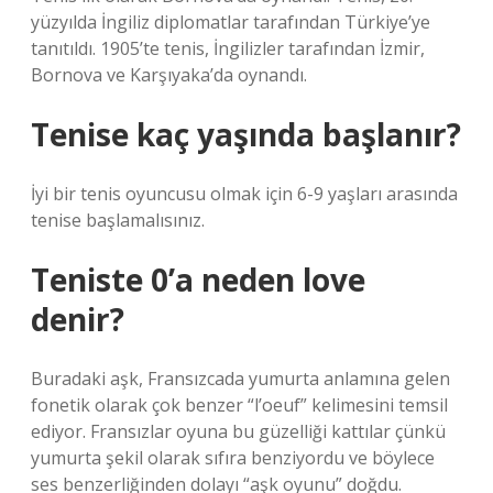
yüzyılda İngiliz diplomatlar tarafından Türkiye’ye
tanıtıldı. 1905’te tenis, İngilizler tarafından İzmir,
Bornova ve Karşıyaka’da oynandı.
Tenise kaç yaşında başlanır?
İyi bir tenis oyuncusu olmak için 6-9 yaşları arasında
tenise başlamalısınız.
Teniste 0’a neden love
denir?
Buradaki aşk, Fransızcada yumurta anlamına gelen
fonetik olarak çok benzer “l’oeuf” kelimesini temsil
ediyor. Fransızlar oyuna bu güzelliği kattılar çünkü
yumurta şekil olarak sıfıra benziyordu ve böylece
ses benzerliğinden dolayı “aşk oyunu” doğdu.