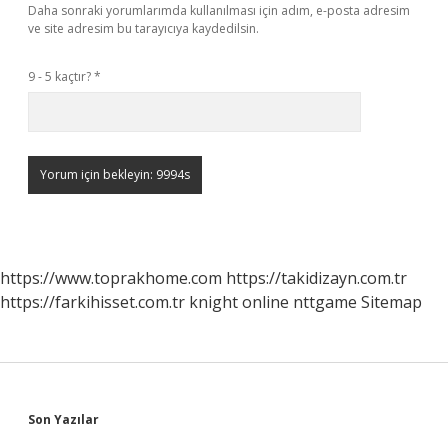
Daha sonraki yorumlarımda kullanılması için adım, e-posta adresim
ve site adresim bu tarayıcıya kaydedilsin.
9 - 5 kaçtır?
*
https://www.toprakhome.com
https://takidizayn.com.tr
https://farkihisset.com.tr
knight online
nttgame
Sitemap
Sidebar
Son Yazılar