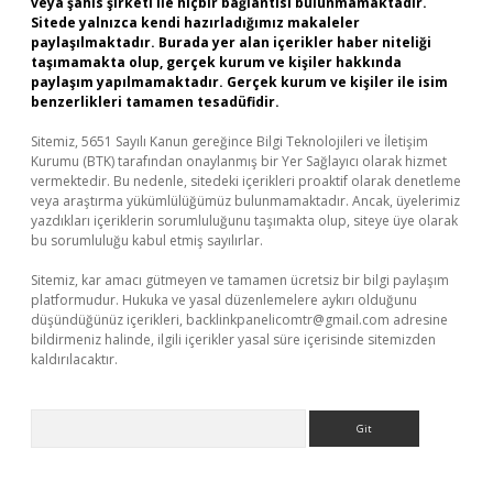
veya şahıs şirketi ile hiçbir bağlantısı bulunmamaktadır.
Sitede yalnızca kendi hazırladığımız makaleler
paylaşılmaktadır. Burada yer alan içerikler haber niteliği
taşımamakta olup, gerçek kurum ve kişiler hakkında
paylaşım yapılmamaktadır. Gerçek kurum ve kişiler ile isim
benzerlikleri tamamen tesadüfidir.
Sitemiz, 5651 Sayılı Kanun gereğince Bilgi Teknolojileri ve İletişim
Kurumu (BTK) tarafından onaylanmış bir Yer Sağlayıcı olarak hizmet
vermektedir. Bu nedenle, sitedeki içerikleri proaktif olarak denetleme
veya araştırma yükümlülüğümüz bulunmamaktadır. Ancak, üyelerimiz
yazdıkları içeriklerin sorumluluğunu taşımakta olup, siteye üye olarak
bu sorumluluğu kabul etmiş sayılırlar.
Sitemiz, kar amacı gütmeyen ve tamamen ücretsiz bir bilgi paylaşım
platformudur. Hukuka ve yasal düzenlemelere aykırı olduğunu
düşündüğünüz içerikleri,
backlinkpanelicomtr@gmail.com
adresine
bildirmeniz halinde, ilgili içerikler yasal süre içerisinde sitemizden
kaldırılacaktır.
Arama