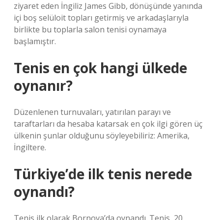
ziyaret eden İngiliz James Gibb, dönüşünde yanında
içi boş selüloit topları getirmiş ve arkadaşlarıyla
birlikte bu toplarla salon tenisi oynamaya
başlamıştır.
Tenis en çok hangi ülkede
oynanır?
Düzenlenen turnuvaları, yatırılan parayı ve
taraftarları da hesaba katarsak en çok ilgi gören üç
ülkenin şunlar olduğunu söyleyebiliriz: Amerika,
İngiltere.
Türkiye’de ilk tenis nerede
oynandı?
Tenis ilk olarak Bornova’da oynandı. Tenis, 20.