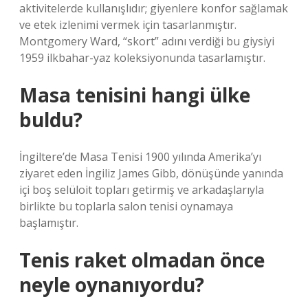
aktivitelerde kullanışlıdır; giyenlere konfor sağlamak
ve etek izlenimi vermek için tasarlanmıştır.
Montgomery Ward, “skort” adını verdiği bu giysiyi
1959 ilkbahar-yaz koleksiyonunda tasarlamıştır.
Masa tenisini hangi ülke
buldu?
İngiltere’de Masa Tenisi 1900 yılında Amerika’yı
ziyaret eden İngiliz James Gibb, dönüşünde yanında
içi boş selüloit topları getirmiş ve arkadaşlarıyla
birlikte bu toplarla salon tenisi oynamaya
başlamıştır.
Tenis raket olmadan önce
neyle oynanıyordu?