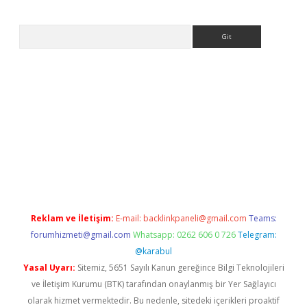
Arama
etci
Reklam ve İletişim:
E-mail:
backlinkpaneli@gmail.com
Teams:
forumhizmeti@gmail.com
Whatsapp: 0262 606 0 726
Telegram:
@karabul
Yasal Uyarı:
Sitemiz, 5651 Sayılı Kanun gereğince Bilgi Teknolojileri
ve İletişim Kurumu (BTK) tarafından onaylanmış bir Yer Sağlayıcı
olarak hizmet vermektedir. Bu nedenle, sitedeki içerikleri proaktif