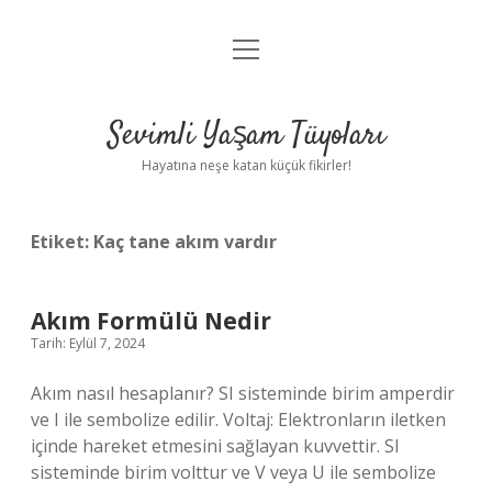
menüyü
Anasayfa
aç
Gizlilik Politikası
Sevimli Yaşam Tüyoları
Yasal Uyarı
Hayatına neşe katan küçük fikirler!
Hakkımızda
Etiket:
Kaç tane akım vardır
Akım Formülü Nedir
Tarih: Eylül 7, 2024
Akım nasıl hesaplanır? SI sisteminde birim amperdir
ve I ile sembolize edilir. Voltaj: Elektronların iletken
içinde hareket etmesini sağlayan kuvvettir. SI
sisteminde birim volttur ve V veya U ile sembolize