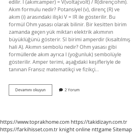
edilir. I (akım:amper) = V(voltaj:volt) / R(direnç:ohm).
Akım formulu nedir? Potansiyel (v), direnç (R) ve
akım (i) arasındaki ilişki V = IR ile gösterilir. Bu
formül Ohm yasası olarak bilinir. Bir kesitten birim
zamanda geçen yük miktarı elektrik akımının
büyüklüğünü gösterir. SI birimi amperdir (kısaltılmış
hali A). Akımın sembolü nedir? Ohm yasası gibi
formüllerde akım ayrıca I (yoğunluk) sembolüyle
gösterilir. Amper terimi, aşağıdaki keşifleriyle de
tanınan Fransız matematikçi ve fizikçi…
Akım
Devamını okuyun
2 Yorum
Formülü
Nedir
https://www.toprakhome.com
https://takidizayn.com.tr
https://farkihisset.com.tr
knight online
nttgame
Sitemap