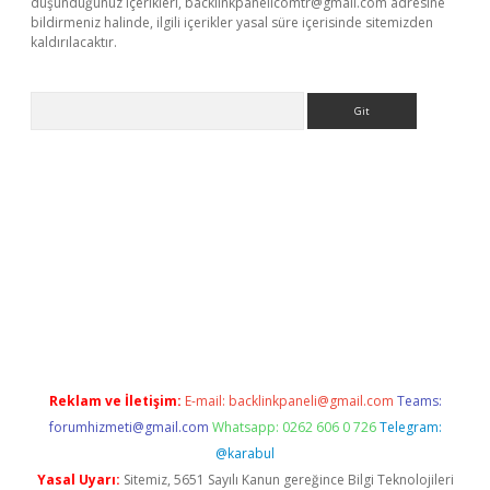
düşündüğünüz içerikleri,
backlinkpanelicomtr@gmail.com
adresine
bildirmeniz halinde, ilgili içerikler yasal süre içerisinde sitemizden
kaldırılacaktır.
Arama
etci
Reklam ve İletişim:
E-mail:
backlinkpaneli@gmail.com
Teams:
forumhizmeti@gmail.com
Whatsapp: 0262 606 0 726
Telegram:
@karabul
Yasal Uyarı:
Sitemiz, 5651 Sayılı Kanun gereğince Bilgi Teknolojileri