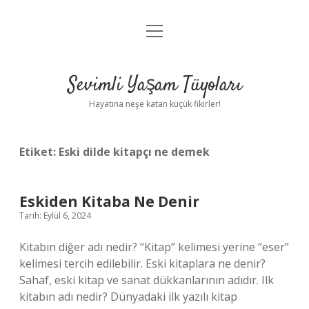
menüyü
Anasayfa
aç
Gizlilik Politikası
Sevimli Yaşam Tüyoları
Yasal Uyarı
Hayatına neşe katan küçük fikirler!
Hakkımızda
Etiket:
Eski dilde kitapçı ne demek
Eskiden Kitaba Ne Denir
Tarih: Eylül 6, 2024
Kitabın diğer adı nedir? “Kitap” kelimesi yerine “eser”
kelimesi tercih edilebilir. Eski kitaplara ne denir?
Sahaf, eski kitap ve sanat dükkanlarının adıdır. Ilk
kitabın adı nedir? Dünyadaki ilk yazılı kitap