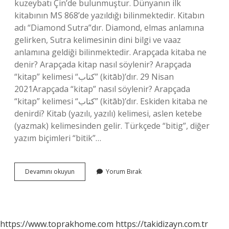
kuzeybatı Çin’de bulunmuştur. Dünyanın ilk
kitabının MS 868’de yazıldığı bilinmektedir. Kitabın
adı “Diamond Sutra”dır. Diamond, elmas anlamına
gelirken, Sutra kelimesinin dini bilgi ve vaaz
anlamına geldiği bilinmektedir. Arapçada kitaba ne
denir? Arapçada kitap nasıl söylenir? Arapçada
“kitap” kelimesi “كتاب” (kitāb)’dır. 29 Nisan
2021Arapçada “kitap” nasıl söylenir? Arapçada
“kitap” kelimesi “كتاب” (kitāb)’dır. Eskiden kitaba ne
denirdi? Kitab (yazılı, yazılı) kelimesi, aslen ketebe
(yazmak) kelimesinden gelir. Türkçede “bitig”, diğer
yazım biçimleri “bitik”…
Eskiden
Devamını okuyun
Yorum Bırak
Kitaba
Ne
Denir
https://www.toprakhome.com
https://takidizayn.com.tr