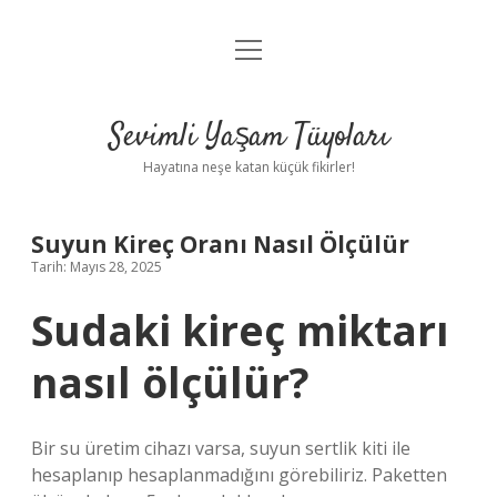
menüyü
Anasayfa
aç
Gizlilik Politikası
Sevimli Yaşam Tüyoları
Yasal Uyarı
Hayatına neşe katan küçük fikirler!
Hakkımızda
Suyun Kireç Oranı Nasıl Ölçülür
Tarih: Mayıs 28, 2025
Sudaki kireç miktarı
nasıl ölçülür?
Bir su üretim cihazı varsa, suyun sertlik kiti ile
hesaplanıp hesaplanmadığını görebiliriz. Paketten