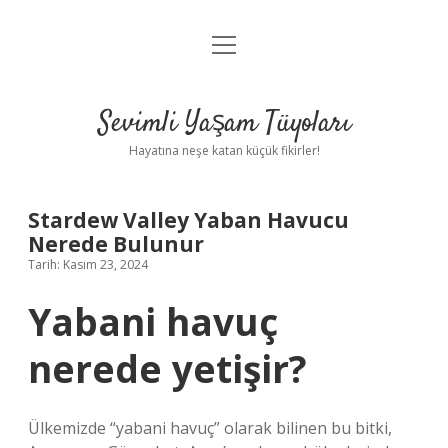
menüyü
Anasayfa
aç
Gizlilik Politikası
Sevimli Yaşam Tüyoları
Yasal Uyarı
Hayatına neşe katan küçük fikirler!
Hakkımızda
Stardew Valley Yaban Havucu
Nerede Bulunur
Tarih: Kasım 23, 2024
Yabani havuç
nerede yetişir?
Ülkemizde “yabani havuç” olarak bilinen bu bitki,