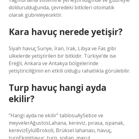
Yağmurlama sistemine yerleştirildiğinde ve gübreyle
doldurulduğunda, çevredeki bitkileri otomatik
olarak gübreleyecektir.
Kara havuç nerede yetişir?
Siyah havuç Suriye, İran, Irak, Libya ve Fas gibi
ülkelerde yetiştirilen bir bitkidir. Türkiye’de ise
Ereğli, Ankara ve Antakya bölgelerinde
yetiştiriciliğinin en etkili olduğu rahatlıkla görülebilir.
Turp havuç hangi ayda
ekilir?
“Hangi ayda ne ekilir” tablosuAySebze ve
meyvelerAğustosLahana, kereviz, pırasa, ıspanak,
kerevizEylülBrokoli, Brüksel lahanası, havuç,
turpEkimHavuç, turp, soğan, marul,