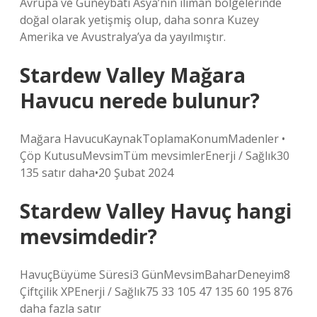
Avrupa ve Güneybatı Asya’nın ılıman bölgelerinde
doğal olarak yetişmiş olup, daha sonra Kuzey
Amerika ve Avustralya’ya da yayılmıştır.
Stardew Valley Mağara
Havucu nerede bulunur?
Mağara HavucuKaynakToplamaKonumMadenler •
Çöp KutusuMevsimTüm mevsimlerEnerji / Sağlık30
135 satır daha•20 Şubat 2024
Stardew Valley Havuç hangi
mevsimdedir?
HavuçBüyüme Süresi3 GünMevsimBaharDeneyim8
Çiftçilik XPEnerji / Sağlık75 33 105 47 135 60 195 876 ​​​​
daha fazla satır