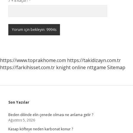
7 + 8 kaçtır?
*
https://www.toprakhome.com
https://takidizayn.com.tr
https://farkihisset.com.tr
knight online
nttgame
Sitemap
Sidebar
Son Yazılar
Beden dilinde elin çenede olması ne anlama gelir ?
Ağustos 5, 2026
Kasap köfteye neden karbonat konur ?