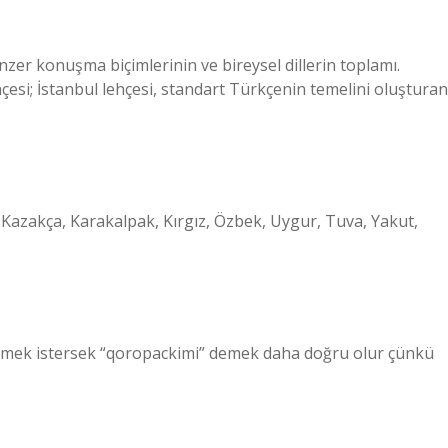
enzer konuşma biçimlerinin ve bireysel dillerin toplamı.
çesi; İstanbul lehçesi, standart Türkçenin temelini oluşturan
Kazakça, Karakalpak, Kırgız, Özbek, Uygur, Tuva, Yakut,
lemek istersek “qoropackimi” demek daha doğru olur çünkü