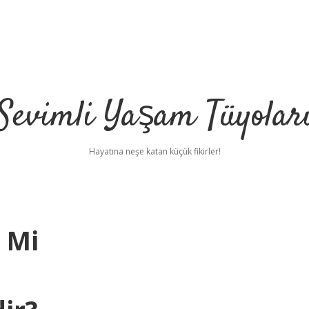
Sevimli Yaşam Tüyolar
Hayatına neşe katan küçük fikirler!
y Mi