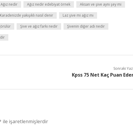
Ağız nedir
Ağız nedir edebiyat örnek
Aksan ve şive aynı şey mi
Karadenizde yakışıklı nasıl denir
Laz şive mi ağız mı
görülür
Şive ve ağız farkı nedir
Şivenin diğer adı nedir
rdir
Sonraki Yaz
Kpss 75 Net Kaç Puan Ede
*
ile işaretlenmişlerdir