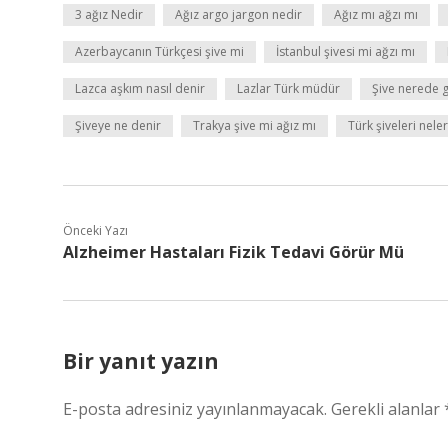
3 ağız Nedir
Ağız argo jargon nedir
Ağız mı ağzı mı
Azerbaycanın Türkçesi şive mi
İstanbul şivesi mi ağzı mı
Lazca aşkım nasıl denir
Lazlar Türk müdür
Şive nerede 
Şiveye ne denir
Trakya şive mi ağız mı
Türk şiveleri nele
Önceki Yazı
Alzheimer Hastaları Fizik Tedavi Görür Mü
Bir yanıt yazın
E-posta adresiniz yayınlanmayacak.
Gerekli alanlar