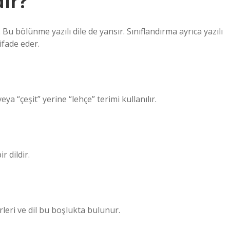
dir?
 Bu bölünme yazılı dile de yansır. Sınıflandırma ayrıca yazılı
 ifade eder.
ya “çeşit” yerine “lehçe” terimi kullanılır.
r dildir.
rleri ve dil bu boşlukta bulunur.