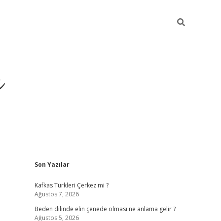
ı
Sidebar
Son Yazılar
betci
Kafkas Türkleri Çerkez mi ?
Ağustos 7, 2026
Beden dilinde elin çenede olması ne anlama gelir ?
Ağustos 5, 2026