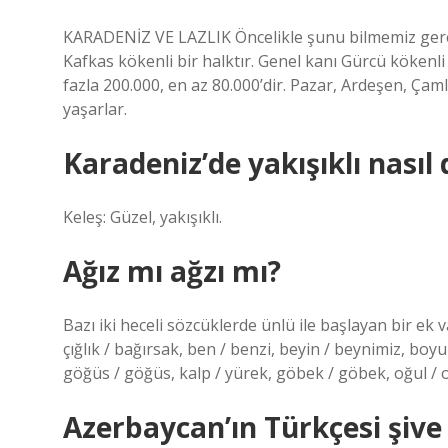
KARADENİZ VE LAZLIK Öncelikle şunu bilmemiz gereki
Kafkas kökenli bir halktır. Genel kanı Gürcü kökenl
fazla 200.000, en az 80.000’dir. Pazar, Ardeşen, Çam
yaşarlar.
Karadeniz’de yakışıklı nasıl 
Keleş: Güzel, yakışıklı.
Ağız mı ağzı mı?
Bazı iki heceli sözcüklerde ünlü ile başlayan bir ek var
çığlık / bağırsak, ben / benzi, beyin / beynimiz, bo
göğüs / göğüs, kalp / yürek, göbek / göbek, oğul / 
Azerbaycan’ın Türkçesi şive