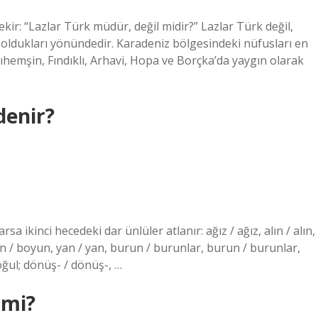
r: “Lazlar Türk müdür, değil midir?” Lazlar Türk değil,
i oldukları yönündedir. Karadeniz bölgesindeki nüfusları en
lıhemşin, Fındıklı, Arhavi, Hopa ve Borçka’da yaygın olarak
denir?
sa ikinci hecedeki dar ünlüler atlanır: ağız / ağız, alın / alın,
yun / boyun, yan / yan, burun / burunlar, burun / burunlar,
oğul; dönüş- / dönüş-, …
 mi?