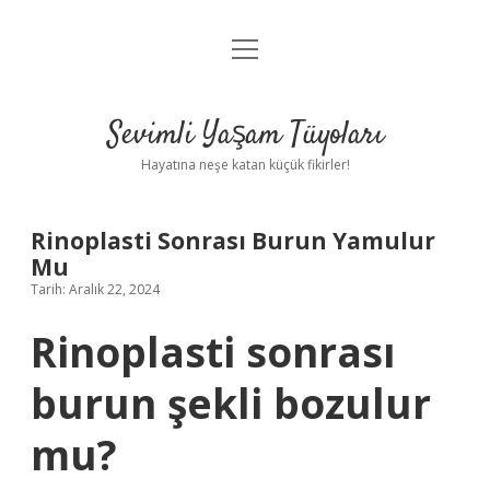
menüyü
Anasayfa
aç
Gizlilik Politikası
Sevimli Yaşam Tüyoları
Yasal Uyarı
Hayatına neşe katan küçük fikirler!
Hakkımızda
Rinoplasti Sonrası Burun Yamulur
Mu
Tarih: Aralık 22, 2024
Rinoplasti sonrası
burun şekli bozulur
mu?