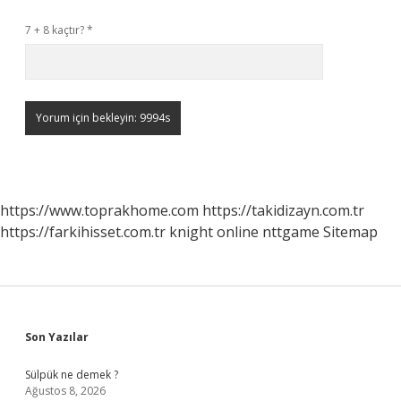
7 + 8 kaçtır?
*
https://www.toprakhome.com
https://takidizayn.com.tr
https://farkihisset.com.tr
knight online
nttgame
Sitemap
Sidebar
Son Yazılar
Sülpük ne demek ?
Ağustos 8, 2026