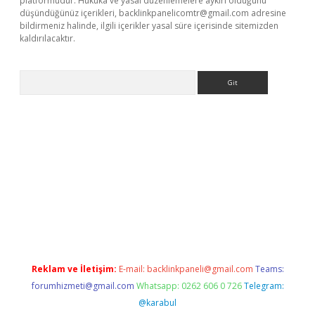
platformudur. Hukuka ve yasal düzenlemelere aykırı olduğunu
düşündüğünüz içerikleri,
backlinkpanelicomtr@gmail.com
adresine
bildirmeniz halinde, ilgili içerikler yasal süre içerisinde sitemizden
kaldırılacaktır.
Arama
ci
Reklam ve İletişim:
E-mail:
backlinkpaneli@gmail.com
Teams:
forumhizmeti@gmail.com
Whatsapp: 0262 606 0 726
Telegram:
@karabul