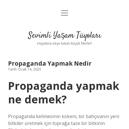
menüyü
Anasayfa
aç
Gizlilik Politikası
Sevimli Yaşam Tüyoları
Yasal Uyarı
Hayatına neşe katan küçük fikirler!
Hakkımızda
Propaganda Yapmak Nedir
Tarih: Ocak 14, 2025
Propaganda yapmak
ne demek?
Propaganda kelimesinin kökeni, bir bahçıvanın yeni
bitkiler üretmek için toprağa taze bir bitkinin