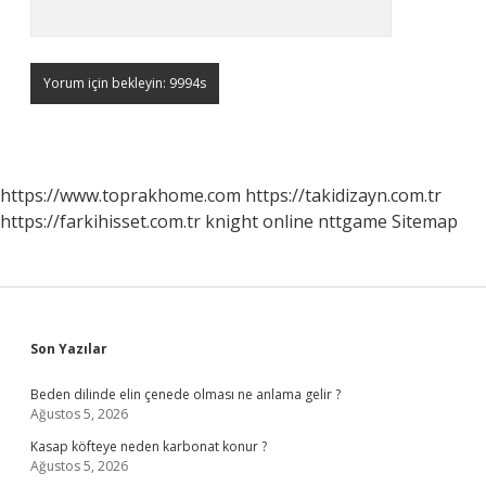
https://www.toprakhome.com
https://takidizayn.com.tr
https://farkihisset.com.tr
knight online
nttgame
Sitemap
Sidebar
Son Yazılar
Beden dilinde elin çenede olması ne anlama gelir ?
Ağustos 5, 2026
Kasap köfteye neden karbonat konur ?
Ağustos 5, 2026