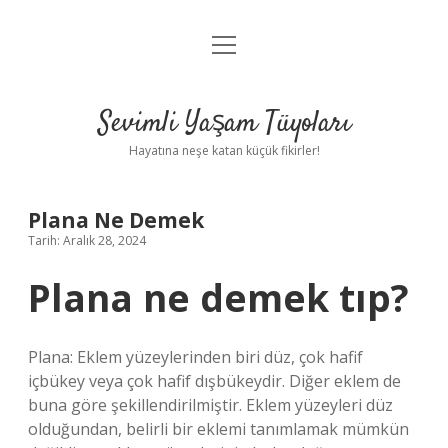
menüyü
Anasayfa
aç
Gizlilik Politikası
Sevimli Yaşam Tüyoları
Yasal Uyarı
Hayatına neşe katan küçük fikirler!
Hakkımızda
Plana Ne Demek
Tarih: Aralık 28, 2024
Plana ne demek tıp?
Plana: Eklem yüzeylerinden biri düz, çok hafif
içbükey veya çok hafif dışbükeydir. Diğer eklem de
buna göre şekillendirilmiştir. Eklem yüzeyleri düz
olduğundan, belirli bir eklemi tanımlamak mümkün