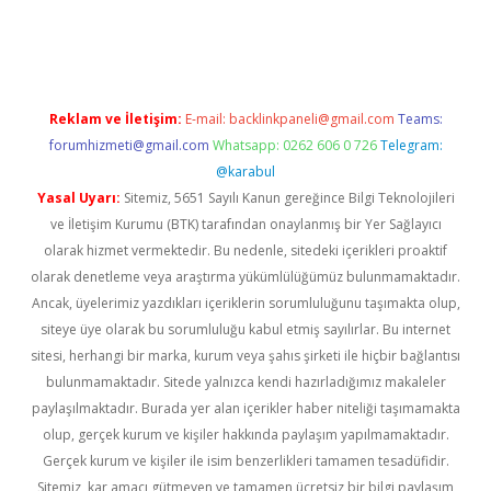
tci
Reklam ve İletişim:
E-mail:
backlinkpaneli@gmail.com
Teams:
forumhizmeti@gmail.com
Whatsapp: 0262 606 0 726
Telegram:
@karabul
Yasal Uyarı:
Sitemiz, 5651 Sayılı Kanun gereğince Bilgi Teknolojileri
ve İletişim Kurumu (BTK) tarafından onaylanmış bir Yer Sağlayıcı
olarak hizmet vermektedir. Bu nedenle, sitedeki içerikleri proaktif
olarak denetleme veya araştırma yükümlülüğümüz bulunmamaktadır.
Ancak, üyelerimiz yazdıkları içeriklerin sorumluluğunu taşımakta olup,
siteye üye olarak bu sorumluluğu kabul etmiş sayılırlar. Bu internet
sitesi, herhangi bir marka, kurum veya şahıs şirketi ile hiçbir bağlantısı
bulunmamaktadır. Sitede yalnızca kendi hazırladığımız makaleler
paylaşılmaktadır. Burada yer alan içerikler haber niteliği taşımamakta
olup, gerçek kurum ve kişiler hakkında paylaşım yapılmamaktadır.
Gerçek kurum ve kişiler ile isim benzerlikleri tamamen tesadüfidir.
Sitemiz, kar amacı gütmeyen ve tamamen ücretsiz bir bilgi paylaşım