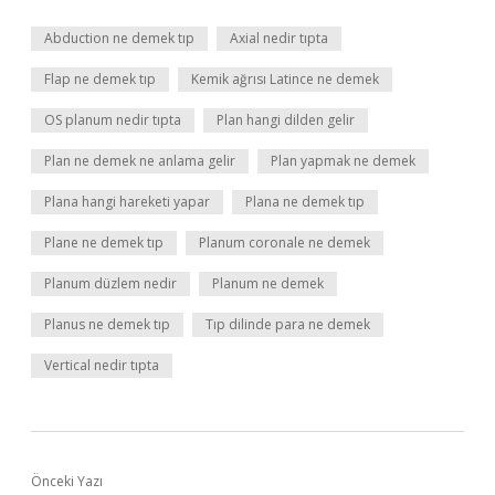
Abduction ne demek tıp
Axial nedir tıpta
Flap ne demek tıp
Kemik ağrısı Latince ne demek
OS planum nedir tıpta
Plan hangi dilden gelir
Plan ne demek ne anlama gelir
Plan yapmak ne demek
Plana hangi hareketi yapar
Plana ne demek tıp
Plane ne demek tıp
Planum coronale ne demek
Planum düzlem nedir
Planum ne demek
Planus ne demek tıp
Tıp dilinde para ne demek
Vertical nedir tıpta
Önceki Yazı