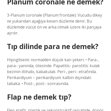
Planum coronale ne demek?
3-Planum coronale (Planum frontale): Vücudu dikey
ve yukarıdan aşağıya kesen düzleme denir. Bu
düzlemde vücut ön ve arka olmak üzere iki parçaya
ayrılır.
Tıp dilinde para ne demek?
Hipoglisemi: normalden düşük kan şekeri. • Para-,
para-: yanında, ötesinde. Papatitis- parotitis: kulak
bezinin iltihabı, kabakulak. Peri-, peri-: etrafında.
Perikardiyum – perikardiyum: kalbin dışındaki
tabaka. • Post-, post-: sonrasında.
Flap ne demek tıp?
Flep grefti, plastik ve rekonstrüktif cerrahide, donör