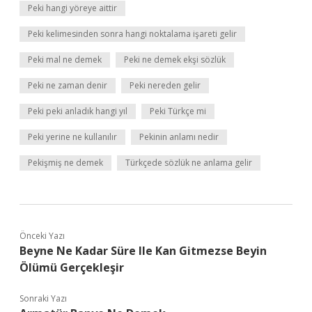
Peki hangi yöreye aittir
Peki kelimesinden sonra hangi noktalama işareti gelir
Peki mal ne demek
Peki ne demek ekşi sözlük
Peki ne zaman denir
Peki nereden gelir
Peki peki anladık hangi yıl
Peki Türkçe mi
Peki yerine ne kullanılır
Pekinin anlamı nedir
Pekişmiş ne demek
Türkçede sözlük ne anlama gelir
Önceki Yazı
Beyne Ne Kadar Süre Ile Kan Gitmezse Beyin
Ölümü Gerçekleşir
Sonraki Yazı