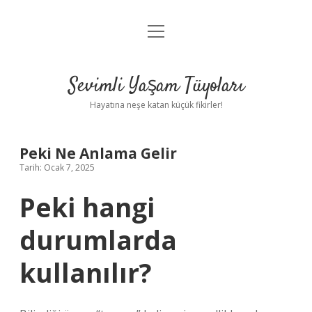
menüyü
Anasayfa
aç
Gizlilik Politikası
Sevimli Yaşam Tüyoları
Yasal Uyarı
Hayatına neşe katan küçük fikirler!
Hakkımızda
Peki Ne Anlama Gelir
Tarih: Ocak 7, 2025
Peki hangi
durumlarda
kullanılır?