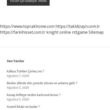
https://www.toprakhome.com
https://takidizayn.com.tr
https://farkihisset.com.tr
knight online
nttgame
Sitemap
Sidebar
Son Yazılar
Kafkas Türkleri Çerkez mi ?
Ağustos 7, 2026
Beden dilinde elin çenede olması ne anlama gelir ?
Ağustos 5, 2026
Kasap köfteye neden karbonat konur ?
Ağustos 5, 2026
Avamil kitabı ne kadar ?