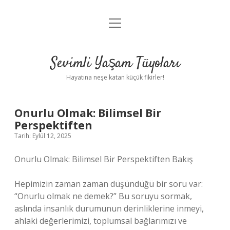
menüyü
Anasayfa
aç
Gizlilik Politikası
Sevimli Yaşam Tüyoları
Yasal Uyarı
Hayatına neşe katan küçük fikirler!
Hakkımızda
Onurlu Olmak: Bilimsel Bir
Perspektiften
Tarih: Eylül 12, 2025
Onurlu Olmak: Bilimsel Bir Perspektiften Bakış
Hepimizin zaman zaman düşündüğü bir soru var:
“Onurlu olmak ne demek?” Bu soruyu sormak,
aslında insanlık durumunun derinliklerine inmeyi,
ahlaki değerlerimizi, toplumsal bağlarımızı ve