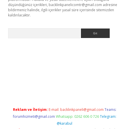
düşündüğünüz içerikleri,
backlinkpanelicomtr@gmail.com
adresine
bildirmeniz halinde, ilgili içerikler yasal süre içerisinde sitemizden
kaldırılacaktır.
Arama
tci
Reklam ve İletişim:
E-mail:
backlinkpaneli@gmail.com
Teams:
forumhizmeti@gmail.com
Whatsapp: 0262 606 0 726
Telegram:
@karabul