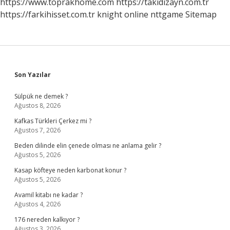
https://www.toprakhome.com
https://takidizayn.com.tr
https://farkihisset.com.tr
knight online
nttgame
Sitemap
Sidebar
Son Yazılar
Sülpük ne demek ?
Ağustos 8, 2026
Kafkas Türkleri Çerkez mi ?
Ağustos 7, 2026
Beden dilinde elin çenede olması ne anlama gelir ?
Ağustos 5, 2026
Kasap köfteye neden karbonat konur ?
Ağustos 5, 2026
Avamil kitabı ne kadar ?
Ağustos 4, 2026
176 nereden kalkıyor ?
Ağustos 3, 2026