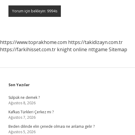
https://www.toprakhome.com
https://takidizayn.com.tr
https://farkihisset.com.tr
knight online
nttgame
Sitemap
Sidebar
Son Yazılar
Sülpük ne demek ?
Ağustos 8, 2026
Kafkas Türkleri Çerkez mi ?
Ağustos 7, 2026
Beden dilinde elin çenede olması ne anlama gelir ?
Ağustos 5, 2026