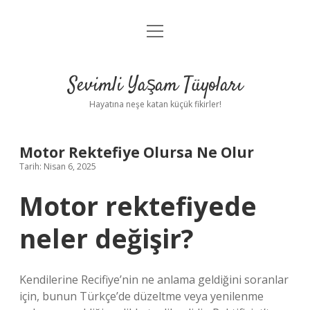
menüyü
Anasayfa
aç
Gizlilik Politikası
Sevimli Yaşam Tüyoları
Yasal Uyarı
Hayatına neşe katan küçük fikirler!
Hakkımızda
Motor Rektefiye Olursa Ne Olur
Tarih: Nisan 6, 2025
Motor rektefiyede
neler değişir?
Kendilerine Recifiye’nin ne anlama geldiğini soranlar
için, bunun Türkçe’de düzeltme veya yenilenme