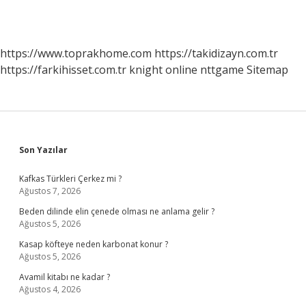
https://www.toprakhome.com
https://takidizayn.com.tr
https://farkihisset.com.tr
knight online
nttgame
Sitemap
Sidebar
Son Yazılar
Kafkas Türkleri Çerkez mi ?
Ağustos 7, 2026
Beden dilinde elin çenede olması ne anlama gelir ?
Ağustos 5, 2026
Kasap köfteye neden karbonat konur ?
Ağustos 5, 2026
Avamil kitabı ne kadar ?
Ağustos 4, 2026