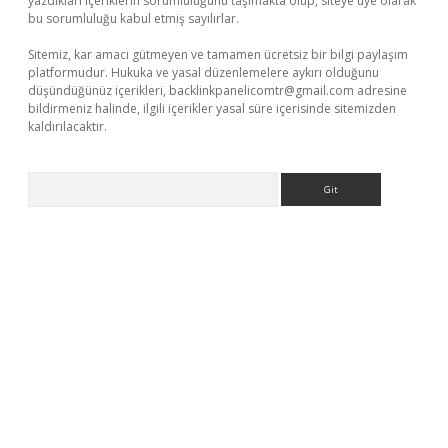
yazdıkları içeriklerin sorumluluğunu taşımakta olup, siteye üye olarak
bu sorumluluğu kabul etmiş sayılırlar.
Sitemiz, kar amacı gütmeyen ve tamamen ücretsiz bir bilgi paylaşım
platformudur. Hukuka ve yasal düzenlemelere aykırı olduğunu
düşündüğünüz içerikleri,
backlinkpanelicomtr@gmail.com
adresine
bildirmeniz halinde, ilgili içerikler yasal süre içerisinde sitemizden
kaldırılacaktır.
Arama
i