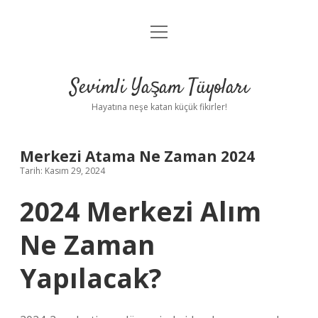
menüyü
Anasayfa
aç
Gizlilik Politikası
Sevimli Yaşam Tüyoları
Yasal Uyarı
Hayatına neşe katan küçük fikirler!
Hakkımızda
Merkezi Atama Ne Zaman 2024
Tarih: Kasım 29, 2024
2024 Merkezi Alım
Ne Zaman
Yapılacak?