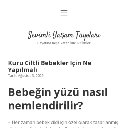
menüyü
Anasayfa
aç
Gizlilik Politikası
Sevimli Yaşam Tüyoları
Yasal Uyarı
Hayatına neşe katan küçük fikirler!
Hakkımızda
Kuru Ciltli Bebekler Için Ne
Yapılmalı
Tarih: Ağustos 3, 2025
Bebeğin yüzü nasıl
nemlendirilir?
– Her zaman bebek cildi için özel olarak tasarlanmış