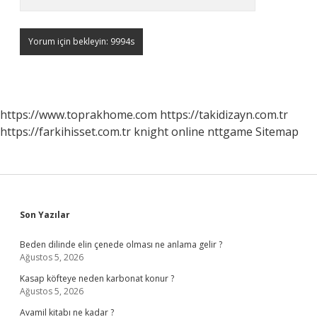
https://www.toprakhome.com
https://takidizayn.com.tr
https://farkihisset.com.tr
knight online
nttgame
Sitemap
Sidebar
Son Yazılar
Beden dilinde elin çenede olması ne anlama gelir ?
Ağustos 5, 2026
Kasap köfteye neden karbonat konur ?
Ağustos 5, 2026
Avamil kitabı ne kadar ?