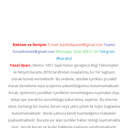
betci
Reklam ve İletişim:
E-mail:
backlinkpaneli@gmail.com
Teams:
forumhizmeti@gmail.com
Whatsapp: 0262 606 0 726
Telegram:
@karabul
Yasal Uyarı:
Sitemiz, 5651 Sayılı Kanun gereğince Bilgi Teknolojileri
ve İletişim Kurumu (BTK) tarafından onaylanmış bir Yer Sağlayıcı
olarak hizmet vermektedir. Bu nedenle, sitedeki içerikleri proaktif
olarak denetleme veya araştırma yükümlülüğümüz bulunmamaktadır.
Ancak, üyelerimiz yazdıkları içeriklerin sorumluluğunu taşımakta olup,
siteye üye olarak bu sorumluluğu kabul etmiş sayılırlar. Bu internet
sitesi, herhangi bir marka, kurum veya şahıs şirketi ile hiçbir bağlantısı
bulunmamaktadır. Sitede yalnızca kendi hazırladığımız makaleler
paylaşılmaktadır. Burada yer alan içerikler haber niteliği taşımamakta
olup, gerçek kurum ve kişiler hakkında paylaşım yapılmamaktadır.