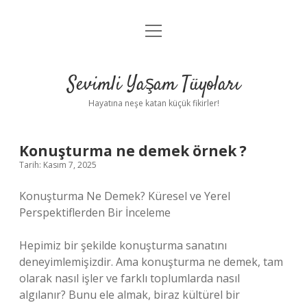
menüyü
Anasayfa
aç
Gizlilik Politikası
Sevimli Yaşam Tüyoları
Yasal Uyarı
Hayatına neşe katan küçük fikirler!
Hakkımızda
Konuşturma ne demek örnek ?
Tarih: Kasım 7, 2025
Konuşturma Ne Demek? Küresel ve Yerel
Perspektiflerden Bir İnceleme
Hepimiz bir şekilde konuşturma sanatını
deneyimlemişizdir. Ama konuşturma ne demek, tam
olarak nasıl işler ve farklı toplumlarda nasıl
algılanır? Bunu ele almak, biraz kültürel bir