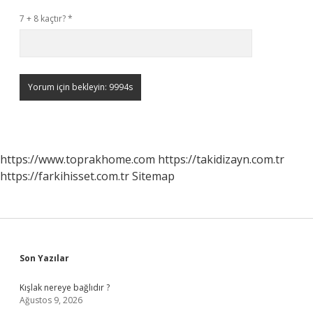
7 + 8 kaçtır?
*
https://www.toprakhome.com
https://takidizayn.com.tr
https://farkihisset.com.tr
Sitemap
Sidebar
Son Yazılar
Kışlak nereye bağlıdır ?
Ağustos 9, 2026