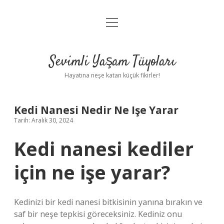
menüyü
Anasayfa
aç
Gizlilik Politikası
Sevimli Yaşam Tüyoları
Yasal Uyarı
Hayatına neşe katan küçük fikirler!
Hakkımızda
Kedi Nanesi Nedir Ne Işe Yarar
Tarih: Aralık 30, 2024
Kedi nanesi kediler
için ne işe yarar?
Kedinizi bir kedi nanesi bitkisinin yanına bırakın ve
saf bir neşe tepkisi göreceksiniz. Kediniz onu