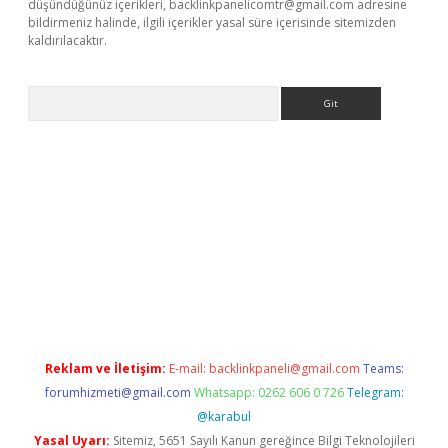
düşündüğünüz içerikleri,
backlinkpanelicomtr@gmail.com
adresine
bildirmeniz halinde, ilgili içerikler yasal süre içerisinde sitemizden
kaldırılacaktır.
Arama
i
Reklam ve İletişim:
E-mail:
backlinkpaneli@gmail.com
Teams:
forumhizmeti@gmail.com
Whatsapp: 0262 606 0 726
Telegram:
@karabul
Yasal Uyarı:
Sitemiz, 5651 Sayılı Kanun gereğince Bilgi Teknolojileri