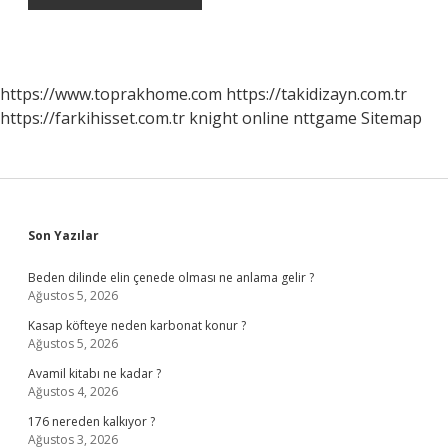
https://www.toprakhome.com
https://takidizayn.com.tr
https://farkihisset.com.tr
knight online
nttgame
Sitemap
Sidebar
Son Yazılar
Beden dilinde elin çenede olması ne anlama gelir ?
Ağustos 5, 2026
Kasap köfteye neden karbonat konur ?
Ağustos 5, 2026
Avamil kitabı ne kadar ?
Ağustos 4, 2026
176 nereden kalkıyor ?
Ağustos 3, 2026