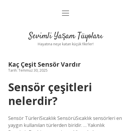
menüyü
Anasayfa
aç
Gizlilik Politikası
Sevimli Yaşam Tüyoları
Yasal Uyarı
Hayatına neşe katan küçük fikirler!
Hakkımızda
Kaç Çeşit Sensör Vardır
Tarih: Temmuz 30, 2025
Sensör çeşitleri
nelerdir?
Sensör TürleriSıcaklık SensörüSıcaklık sensörleri en
yaygın kullanılan türlerden biridir. … Yakınlık