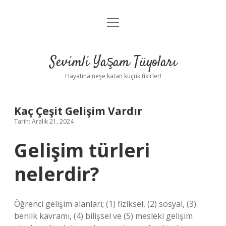
menüyü
Anasayfa
aç
Gizlilik Politikası
Sevimli Yaşam Tüyoları
Yasal Uyarı
Hayatına neşe katan küçük fikirler!
Hakkımızda
Kaç Çeşit Gelişim Vardır
Tarih: Aralık 21, 2024
Gelişim türleri
nelerdir?
Öğrenci gelişim alanları; (1) fiziksel, (2) sosyal, (3)
benlik kavramı, (4) bilişsel ve (5) mesleki gelişim