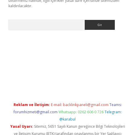
bildirmeniz halinde, ilgili içerikler yasal süre içerisinde sitemizden
kaldırılacaktır.
Arama
i
Reklam ve İletişim:
E-mail:
backlinkpaneli@gmail.com
Teams:
forumhizmeti@gmail.com
Whatsapp: 0262 606 0 726
Telegram:
@karabul
Yasal Uyarı:
Sitemiz, 5651 Sayılı Kanun gereğince Bilgi Teknolojileri
ve İletişim Kurumu (BTK) tarafından onaylanmış bir Yer Sağlayıcı