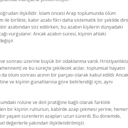
doğrudan ilişkilidir. İslam öncesi Arap toplumunda ölüm
 ile birlikte, kabir azabı fikri daha sistematik bir şekilde dini
ir azabından söz edilirken, bu azabın kişilerin dünyadaki
ağı vurgulanır. Ancak azabın süresi, kişinin ahlaki
eğişir.
 ve sonrası üzerine büyük bir odaklanma vardı. Hristiyanlıkta
Cehennem) ve bu süreçte çekilecek acılar, toplumsal hayatın
 da ölüm sonrası acının bir parçası olarak kabul edildi. Anca
tine ve kişinin günahlarına göre belirlendiği için, aynı
umdaki rolüne ve dinî pratiğine bağlı olarak farklılık
eden bir kişinin ruhunun, kabirde azap çekmesi yerine, heme
 bir yaşam sürenlerin azapları uzun sürerdi. Bu dönemde,
l değerlerle yakından ilişkilendirilmişti.