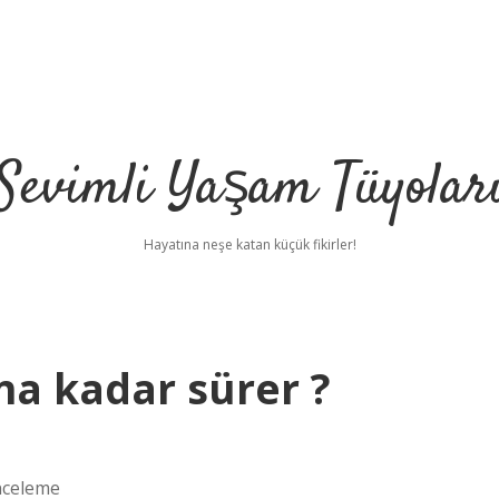
Sevimli Yaşam Tüyolar
Hayatına neşe katan küçük fikirler!
na kadar sürer ?
nceleme