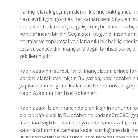
Tarihçi olarak geçmişin derinliklerine baktığımda,
nasıl evrildiğini görmek her zaman beni büyülemişti
buna dair farklı inançlar geliştirmiştir. Kabir azabı
konularından biridir. Geçmişten bugüne, insanların ö
normlar ve toplumsal yapılarla sıkı bir bağ içinded
cevabı, sadece dini inançlarla değil, tarihsel süreçl
şekillenmiştir.
Kabir azabının süresi, farklı inanç sistemlerinde fa
paralel olarak evrilmiştir. Bu yazıda, kabir azabının
yapılarından bugüne kadar nasıl bir dönüşüm geçird
Kabir Azabının Tarihsel Kökenleri
Kabir azabı, İslam inancında ölen kişinin ruhunun ö
olarak kabul edilir. Bu azabın ne kadar sürdüğü, ge
inancına bağlıdır. İslam dünyasında kabir azabı, bir
kabir azabının ne zamana kadar sürdüğüne dair net 
ilk basamağıdır ve bu süreç, hem bireysel hem de top