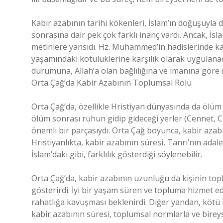
Kabir azabının tarihi kökenleri, İslam’ın doğuşuyla 
sonrasına dair pek çok farklı inanç vardı. Ancak, İslam
metinlere yansıdı. Hz. Muhammed’in hadislerinde kab
yaşamındaki kötülüklerine karşılık olarak uygulanac
durumuna, Allah’a olan bağlılığına ve imanına göre d
Orta Çağ’da Kabir Azabının Toplumsal Rolü
Orta Çağ’da, özellikle Hristiyan dünyasında da ölüm
ölüm sonrası ruhun gidip gideceği yerler (Cennet, 
önemli bir parçasıydı. Orta Çağ boyunca, kabir azabı
Hristiyanlıkta, kabir azabının süresi, Tanrı’nın adale
İslam’daki gibi, farklılık gösterdiği söylenebilir.
Orta Çağ’da, kabir azabının uzunluğu da kişinin topl
gösterirdi. İyi bir yaşam süren ve topluma hizmet 
rahatlığa kavuşması beklenirdi. Diğer yandan, kötü
kabir azabının süresi, toplumsal normlarla ve bireyse