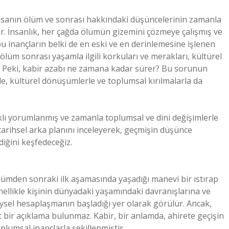
 insanın ölüm ve sonrası hakkındaki düşüncelerinin zamanla
r. İnsanlık, her çağda ölümün gizemini çözmeye çalışmış ve
, bu inançların belki de en eski ve en derinlemesine işlenen
lüm sonrası yaşamla ilgili korkuları ve merakları, kültürel
ir. Peki, kabir azabı ne zamana kadar sürer? Bu sorunun
erle, kültürel dönüşümlerle ve toplumsal kırılmalarla da
rklı yorumlanmış ve zamanla toplumsal ve dini değişimlerle
 tarihsel arka planını inceleyerek, geçmişin düşünce
iğini keşfedeceğiz.
lümden sonraki ilk aşamasında yaşadığı manevi bir ıstırap
nellikle kişinin dünyadaki yaşamındaki davranışlarına ve
eysel hesaplaşmanın başladığı yer olarak görülür. Ancak,
bir açıklama bulunmaz. Kabir, bir anlamda, ahirete geçişin
lumsal inançlarla şekillenmiştir.