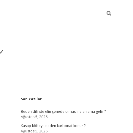
ı
Sidebar
Son Yazılar
betci
Beden dilinde elin çenede olması ne anlama gelir ?
Ağustos 5, 2026
Kasap köfteye neden karbonat konur ?
Ağustos 5, 2026