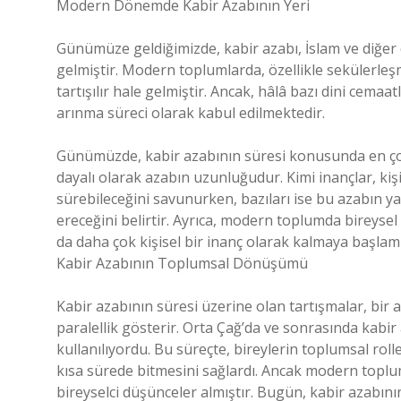
Modern Dönemde Kabir Azabının Yeri
Günümüze geldiğimizde, kabir azabı, İslam ve diğer d
gelmiştir. Modern toplumlarda, özellikle sekülerleşm
tartışılır hale gelmiştir. Ancak, hâlâ bazı dini cema
arınma süreci olarak kabul edilmektedir.
Günümüzde, kabir azabının süresi konusunda en çok
dayalı olarak azabın uzunluğudur. Kimi inançlar, ki
sürebileceğini savunurken, bazıları ise bu azabın 
ereceğini belirtir. Ayrıca, modern toplumda bireysel
da daha çok kişisel bir inanç olarak kalmaya başlamı
Kabir Azabının Toplumsal Dönüşümü
Kabir azabının süresi üzerine olan tartışmalar, bir
paralellik gösterir. Orta Çağ’da ve sonrasında kabi
kullanılıyordu. Bu süreçte, bireylerin toplumsal ro
kısa sürede bitmesini sağlardı. Ancak modern topluml
bireyselci düşünceler almıştır. Bugün, kabir azabının