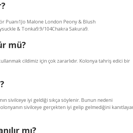
r?
ditör Puanı1Jo Malone London Peony & Blush
eysuckle & Tonka9.9/104Chakra Sakura9.
lür mü?
lanmak cildimiz için çok zararlıdır. Kolonya tahriş edici bir
.
i?
nın sivilceye iyi geldiği sıkça söylenir. Bunun nedeni
kolonyanın sivilceye gerçekten iyi gelip gelmediğini kanıtlaya
nılır mı?