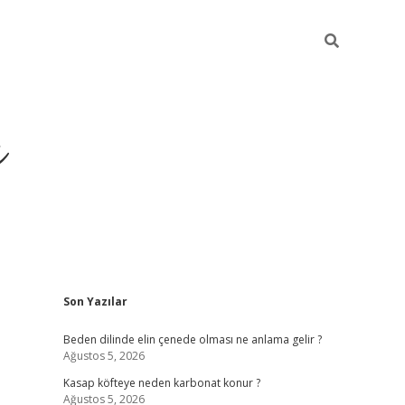
ı
Sidebar
Son Yazılar
betci
Beden dilinde elin çenede olması ne anlama gelir ?
Ağustos 5, 2026
Kasap köfteye neden karbonat konur ?
Ağustos 5, 2026