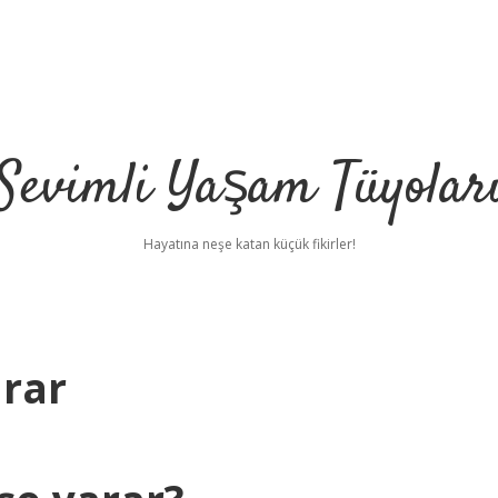
Sevimli Yaşam Tüyolar
Hayatına neşe katan küçük fikirler!
arar