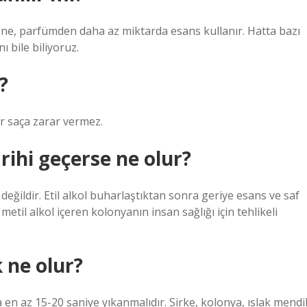
ne, parfümden daha az miktarda esans kullanır. Hatta bazı
 bile biliyoruz.
?
r saça zarar vermez.
ihi geçerse ne olur?
eğildir. Etil alkol buharlaştıktan sonra geriye esans ve saf
etil alkol içeren kolonyanın insan sağlığı için tehlikeli
 ne olur?
 en az 15-20 saniye yıkanmalıdır. Sirke, kolonya, ıslak mendil