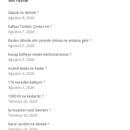
Sidebar
Son Yazılar
Sülpük ne demek ?
Ağustos 8, 2026
Kafkas Türkleri Çerkez mi ?
Ağustos 7, 2026
Beden dilinde elin çenede olması ne anlama gelir ?
Ağustos 5, 2026
Kasap köfteye neden karbonat konur ?
Ağustos 5, 2026
Avamil kitabı ne kadar ?
Ağustos 4, 2026
176 nereden kalkıyor ?
Ağustos 3, 2026
1000 ml ne kadardır ?
Temmuz 30, 2026
İyi insanlar nasıl davranır ?
Temmuz 30, 2026
Karar verdim ne demek ?
Temmuz 24, 2026