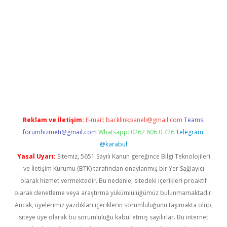
tci
Reklam ve İletişim:
E-mail:
backlinkpaneli@gmail.com
Teams:
forumhizmeti@gmail.com
Whatsapp: 0262 606 0 726
Telegram:
@karabul
Yasal Uyarı:
Sitemiz, 5651 Sayılı Kanun gereğince Bilgi Teknolojileri
ve İletişim Kurumu (BTK) tarafından onaylanmış bir Yer Sağlayıcı
olarak hizmet vermektedir. Bu nedenle, sitedeki içerikleri proaktif
olarak denetleme veya araştırma yükümlülüğümüz bulunmamaktadır.
Ancak, üyelerimiz yazdıkları içeriklerin sorumluluğunu taşımakta olup,
siteye üye olarak bu sorumluluğu kabul etmiş sayılırlar. Bu internet