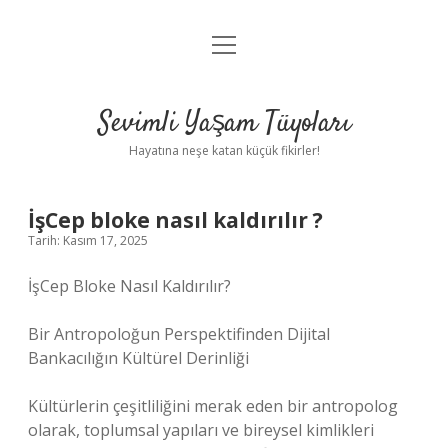
menüyü
Anasayfa
aç
Gizlilik Politikası
Sevimli Yaşam Tüyoları
Yasal Uyarı
Hayatına neşe katan küçük fikirler!
Hakkımızda
İşCep bloke nasıl kaldırılır ?
Tarih: Kasım 17, 2025
İşCep Bloke Nasıl Kaldırılır?
Bir Antropoloğun Perspektifinden Dijital
Bankacılığın Kültürel Derinliği
Kültürlerin çeşitliliğini merak eden bir antropolog
olarak, toplumsal yapıları ve bireysel kimlikleri