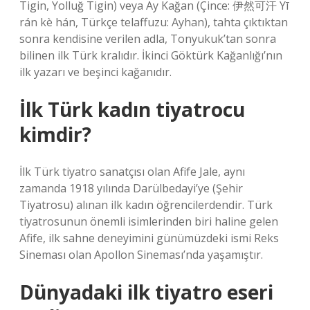
Tigin, Yolluğ Tigin) veya Ay Kağan (Çince: 伊然可汗 Yī
rán kè hán, Türkçe telaffuzu: Ayhan), tahta çıktıktan
sonra kendisine verilen adla, Tonyukuk’tan sonra
bilinen ilk Türk kralıdır. İkinci Göktürk Kağanlığı’nın
ilk yazarı ve beşinci kağanıdır.
İlk Türk kadın tiyatrocu
kimdir?
İlk Türk tiyatro sanatçısı olan Afife Jale, aynı
zamanda 1918 yılında Darülbedayi’ye (Şehir
Tiyatrosu) alınan ilk kadın öğrencilerdendir. Türk
tiyatrosunun önemli isimlerinden biri haline gelen
Afife, ilk sahne deneyimini günümüzdeki ismi Reks
Sineması olan Apollon Sineması’nda yaşamıştır.
Dünyadaki ilk tiyatro eseri