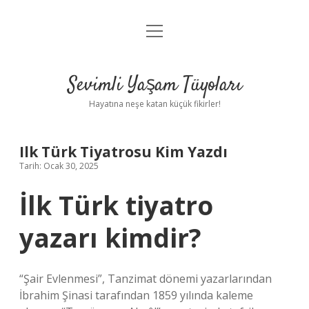
menüyü
Anasayfa
aç
Gizlilik Politikası
Sevimli Yaşam Tüyoları
Yasal Uyarı
Hayatına neşe katan küçük fikirler!
Hakkımızda
Ilk Türk Tiyatrosu Kim Yazdı
Tarih: Ocak 30, 2025
İlk Türk tiyatro
yazarı kimdir?
“Şair Evlenmesi”, Tanzimat dönemi yazarlarından
İbrahim Şinasi tarafından 1859 yılında kaleme