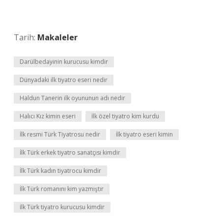
Tarih:
Makaleler
Darülbedayinin kurucusu kimdir
Dünyadaki ilk tiyatro eseri nedir
Haldun Tanerin ilk oyununun adı nedir
Halıcı Kız kimin eseri
İlk özel tiyatro kim kurdu
İlk resmi Türk Tiyatrosu nedir
İlk tiyatro eseri kimin
İlk Türk erkek tiyatro sanatçısı kimdir
İlk Türk kadın tiyatrocu kimdir
İlk Türk romanını kim yazmıştır
İlk Türk tiyatro kurucusu kimdir