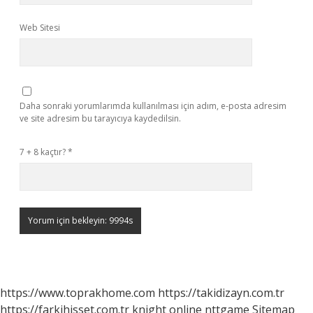
Web Sitesi
Daha sonraki yorumlarımda kullanılması için adım, e-posta adresim
ve site adresim bu tarayıcıya kaydedilsin.
7 + 8 kaçtır?
*
https://www.toprakhome.com
https://takidizayn.com.tr
https://farkihisset.com.tr
knight online
nttgame
Sitemap