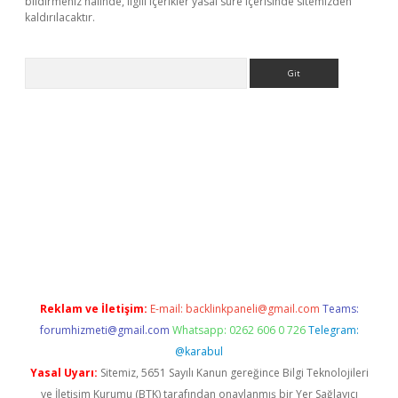
bildirmeniz halinde, ilgili içerikler yasal süre içerisinde sitemizden
kaldırılacaktır.
Arama
i
Reklam ve İletişim:
E-mail:
backlinkpaneli@gmail.com
Teams:
forumhizmeti@gmail.com
Whatsapp: 0262 606 0 726
Telegram:
@karabul
Yasal Uyarı:
Sitemiz, 5651 Sayılı Kanun gereğince Bilgi Teknolojileri
ve İletişim Kurumu (BTK) tarafından onaylanmış bir Yer Sağlayıcı