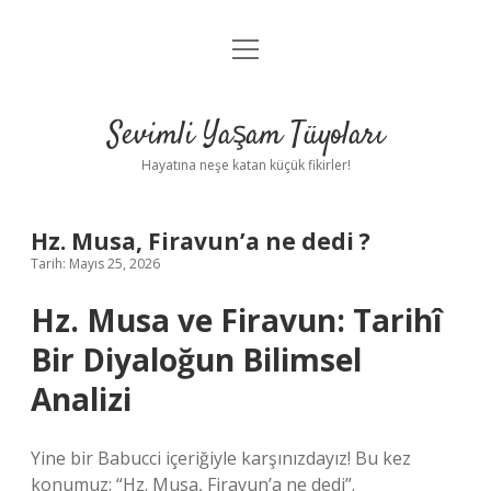
menüyü
Anasayfa
aç
Gizlilik Politikası
Sevimli Yaşam Tüyoları
Yasal Uyarı
Hayatına neşe katan küçük fikirler!
Hakkımızda
Hz. Musa, Firavun’a ne dedi ?
Tarih: Mayıs 25, 2026
Hz. Musa ve Firavun: Tarihî
Bir Diyaloğun Bilimsel
Analizi
Yine bir Babucci içeriğiyle karşınızdayız! Bu kez
konumuz: “Hz. Musa, Firavun’a ne dedi”.