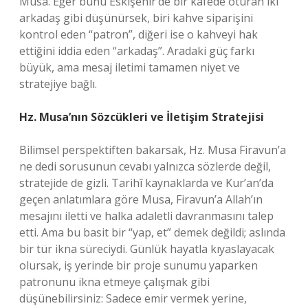
Musa. Eğer bunu Eskişehir’de bir kafede oturan iki
arkadaş gibi düşünürsek, biri kahve siparişini
kontrol eden “patron”, diğeri ise o kahveyi hak
ettiğini iddia eden “arkadaş”. Aradaki güç farkı
büyük, ama mesaj iletimi tamamen niyet ve
stratejiye bağlı.
Hz. Musa’nın Sözcükleri ve İletişim Stratejisi
Bilimsel perspektiften bakarsak, Hz. Musa Firavun’a
ne dedi sorusunun cevabı yalnızca sözlerde değil,
stratejide de gizli. Tarihî kaynaklarda ve Kur’an’da
geçen anlatımlara göre Musa, Firavun’a Allah’ın
mesajını iletti ve halka adaletli davranmasını talep
etti. Ama bu basit bir “yap, et” demek değildi; aslında
bir tür ikna süreciydi. Günlük hayatla kıyaslayacak
olursak, iş yerinde bir proje sunumu yaparken
patronunu ikna etmeye çalışmak gibi
düşünebilirsiniz: Sadece emir vermek yerine,