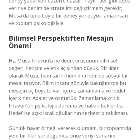
deney yaparken bazen cihazlar “hayır” der gibi tepki
verir ve benim de stratejimi değiştirmem gerekir;
Musa da tıpkı böyle bir deney yönetiyor, ama insan
ve toplum psikolojisiyle.
Bilimsel Perspektiften Mesajın
Önemi
Hz. Musa Firavun’a ne dedi sorusunun bilimsel
değeri, iletişim ve etik açısından büyük. Bir lider
olarak Musa, hem tarihî hem dini hem de sosyal bir
mesaj taşıyor. Bilim insanı gözüyle baktığınızda bu
mesajın üç boyutu var: içerik, zamanlama ve hedef.
İçerik net: Adalet ve özgürlük. Zamanlama kritik:
Firavun’un psikolojik durumu ve halkın beklentisi.
Hedef ise açık: İsrail oğullarının serbest bırakılması.
Günlük hayat örneği verecek olursam, bir toplantıda
yeni bir fikir sunduğumda önce veriyi sunarım,